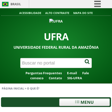
BRASIL
Simplifique!
ACESSIBILIDADE
ALTO CONTRASTE
MAPA DO SITE
Comunica BR
Participe
UFRA
Acesso à informação
Legislação
UNIVERSIDADE FEDERAL RURAL DA AMAZÔNIA
Canais
Perguntas Frequentes
E-mail
Fale
conosco
Contato
SIG-UFRA
PÁGINA INICIAL
>
O QUE É?
MENU