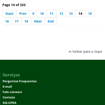
Page 14 of 333
Start
Prev
9
10
11
12
13
14
15
16
17
18
Next
End
Voltar para o topo
Serviços
Perguntas Frequentes
E-mail
Fale conosco
Contato
SIG-UFRA