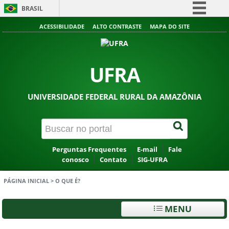
BRASIL
Simplifique!
ACESSIBILIDADE
ALTO CONTRASTE
MAPA DO SITE
Comunica BR
Participe
UFRA
Acesso à informação
Legislação
UNIVERSIDADE FEDERAL RURAL DA AMAZÔNIA
Canais
Perguntas Frequentes
E-mail
Fale
conosco
Contato
SIG-UFRA
PÁGINA INICIAL
>
O QUE É?
MENU