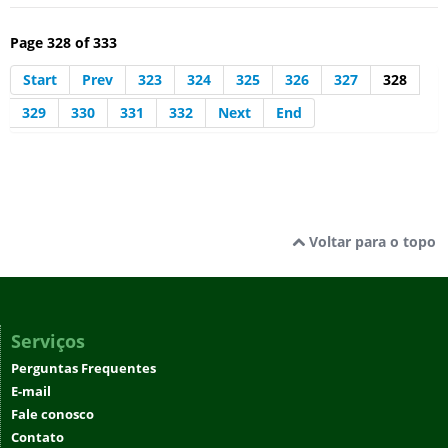
Page 328 of 333
Start
Prev
323
324
325
326
327
328
329
330
331
332
Next
End
Voltar para o topo
Serviços
Perguntas Frequentes
E-mail
Fale conosco
Contato