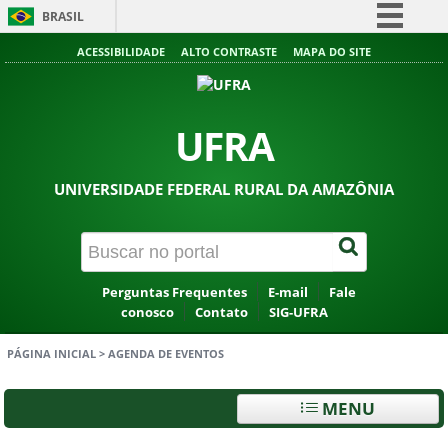
BRASIL
Simplifique!
ACESSIBILIDADE
ALTO CONTRASTE
MAPA DO SITE
Comunica BR
Participe
UFRA
Acesso à informação
Legislação
UNIVERSIDADE FEDERAL RURAL DA AMAZÔNIA
Canais
Perguntas Frequentes
E-mail
Fale
conosco
Contato
SIG-UFRA
PÁGINA INICIAL
>
AGENDA DE EVENTOS
MENU