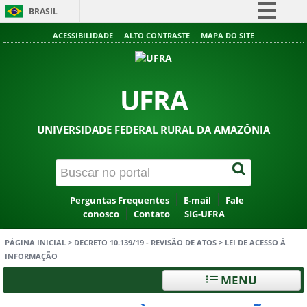
BRASIL
Simplifique!
ACESSIBILIDADE
ALTO CONTRASTE
MAPA DO SITE
Comunica BR
Participe
UFRA
Acesso à informação
Legislação
UNIVERSIDADE FEDERAL RURAL DA AMAZÔNIA
Canais
Perguntas Frequentes
E-mail
Fale
conosco
Contato
SIG-UFRA
PÁGINA INICIAL
>
DECRETO 10.139/19 - REVISÃO DE ATOS
>
LEI DE ACESSO À
INFORMAÇÃO
MENU