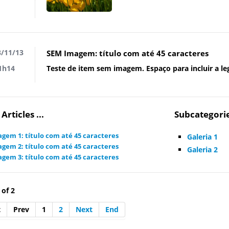
/11/13
SEM Imagem: título com até 45 caracteres
Teste de item sem imagem. Espaço para incluir a 
1h14
Articles ...
Subcategori
gem 1: título com até 45 caracteres
Galeria 1
gem 2: título com até 45 caracteres
Galeria 2
gem 3: título com até 45 caracteres
 of 2
t
Prev
1
2
Next
End