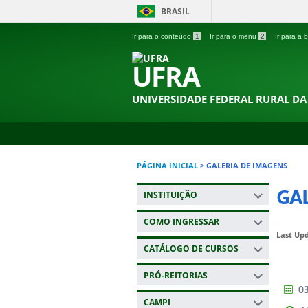
BRASIL
Ir para o conteúdo
1
Ir para o menu
2
Ir para a
UFRA
UNIVERSIDADE FEDERAL RURAL D
PÁGINA INICIAL
>
GALERIA DE IMAGENS
GA
INSTITUIÇÃO
COMO INGRESSAR
Last Up
CATÁLOGO DE CURSOS
PRÓ-REITORIAS
03
CAMPI