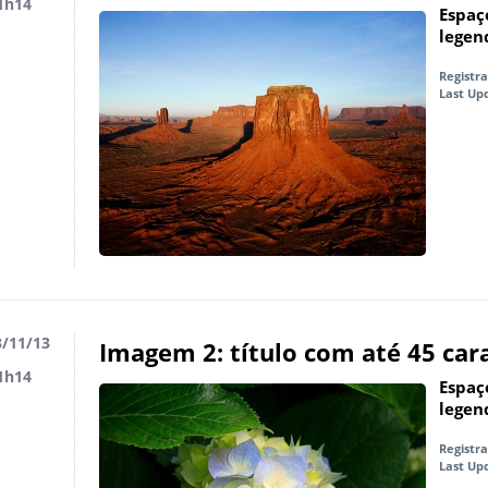
1h14
Espaço
legen
Registr
Last Up
/11/13
Imagem 2: título com até 45 car
1h14
Espaço
legen
Registr
Last Up