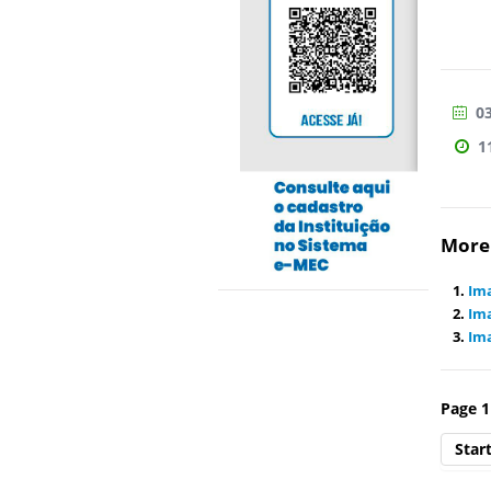
03
1
More 
Ima
Ima
Ima
Page 1
Star