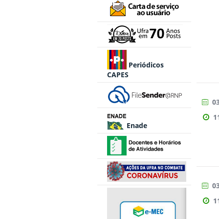
Periódicos
CAPES
03
1
Enade
03
1