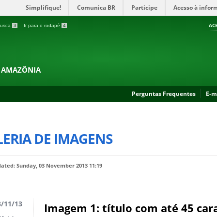
Simplifique!
Comunica BR
Participe
Acesso à infor
AC
 busca
3
Ir para o rodapé
4
A AMAZÔNIA
Perguntas Frequentes
E-m
LERIA DE IMAGENS
dated: Sunday, 03 November 2013 11:19
/11/13
Imagem 1: título com até 45 car