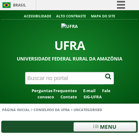
BRASIL
Simplifique!
ACESSIBILIDADE
ALTO CONTRASTE
MAPA DO SITE
Comunica BR
Participe
UFRA
Acesso à informação
Legislação
UNIVERSIDADE FEDERAL RURAL DA AMAZÔNIA
Canais
Perguntas Frequentes
E-mail
Fale
conosco
Contato
SIG-UFRA
PÁGINA INICIAL
>
CONSELHOS DA UFRA
>
UNCATEGORISED
MENU