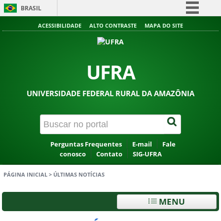
BRASIL
Simplifique!
ACESSIBILIDADE
ALTO CONTRASTE
MAPA DO SITE
Comunica BR
Participe
UFRA
Acesso à informação
Legislação
UNIVERSIDADE FEDERAL RURAL DA AMAZÔNIA
Canais
Perguntas Frequentes
E-mail
Fale
conosco
Contato
SIG-UFRA
PÁGINA INICIAL
>
ÚLTIMAS NOTÍCIAS
MENU