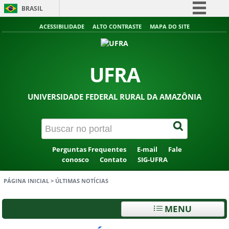
BRASIL
Simplifique!
ACESSIBILIDADE
ALTO CONTRASTE
MAPA DO SITE
Comunica BR
Participe
UFRA
Acesso à informação
Legislação
UNIVERSIDADE FEDERAL RURAL DA AMAZÔNIA
Canais
Perguntas Frequentes
E-mail
Fale
conosco
Contato
SIG-UFRA
PÁGINA INICIAL
>
ÚLTIMAS NOTÍCIAS
MENU