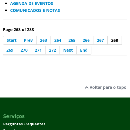
AGENDA DE EVENTOS
COMUNICADOS E NOTAS
Page 268 of 283
Start
Prev
263
264
265
266
267
268
269
270
271
272
Next
End
Voltar para o topo
Serviços
Perguntas Frequentes