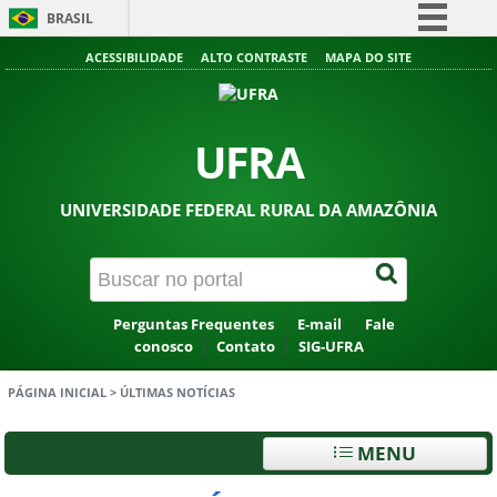
BRASIL
Simplifique!
ACESSIBILIDADE
ALTO CONTRASTE
MAPA DO SITE
Comunica BR
Participe
UFRA
Acesso à informação
Legislação
UNIVERSIDADE FEDERAL RURAL DA AMAZÔNIA
Canais
Perguntas Frequentes
E-mail
Fale
conosco
Contato
SIG-UFRA
PÁGINA INICIAL
>
ÚLTIMAS NOTÍCIAS
MENU