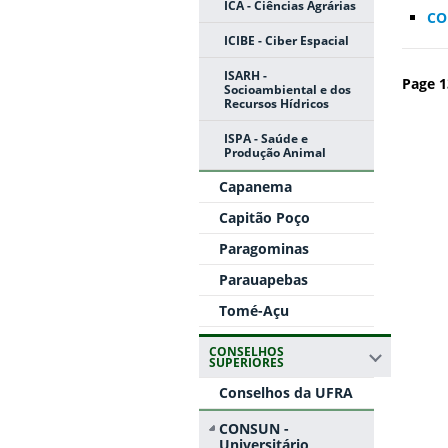
ICA - Ciências Agrárias
CO
ICIBE - Ciber Espacial
ISARH -
Page 1
Socioambiental e dos
Recursos Hídricos
ISPA - Saúde e
Produção Animal
Capanema
Capitão Poço
Paragominas
Parauapebas
Tomé-Açu
CONSELHOS
SUPERIORES
Conselhos da UFRA
CONSUN -
Universitário