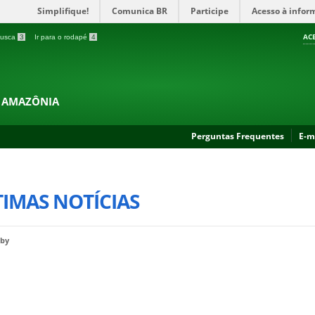
Simplifique!
Comunica BR
Participe
Acesso à infor
AC
 busca
3
Ir para o rodapé
4
A AMAZÔNIA
Perguntas Frequentes
E-m
IMAS NOTÍCIAS
 by