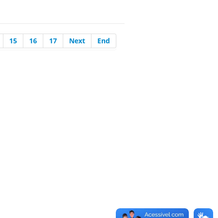
15
16
17
Next
End