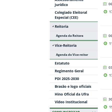
06
Jurídico
1
Colegiado Eleitoral
Especial (CEE)
Reitoria
06
Agenda da Reitora
1
Vice-Reitoria
Agenda do Vice-reitor
Estatuto
03
Regimento Geral
1
PDI 2025-2030
Brasão e logo oficiais
Hino Oficial da Ufra
30
Vídeo Institucional
1