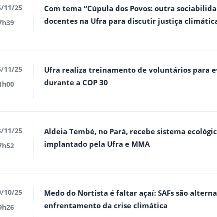
/11/25
Com tema “Cúpula dos Povos: outra sociabilidad
docentes na Ufra para discutir justiça climátic
7h39
/11/25
Ufra realiza treinamento de voluntários para 
durante a COP 30
1h00
/11/25
Aldeia Tembé, no Pará, recebe sistema ecológ
implantado pela Ufra e MMA
7h52
/10/25
Medo do Nortista é faltar açaí: SAFs são altern
enfrentamento da crise climática
9h26