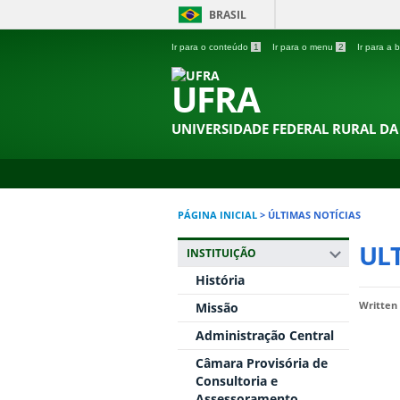
BRASIL
Ir para o conteúdo
1
Ir para o menu
2
Ir para a
UFRA
UNIVERSIDADE FEDERAL RURAL D
PÁGINA INICIAL
>
ÚLTIMAS NOTÍCIAS
ULT
INSTITUIÇÃO
História
Missão
Written
Administração Central
Câmara Provisória de
Consultoria e
Assessoramento