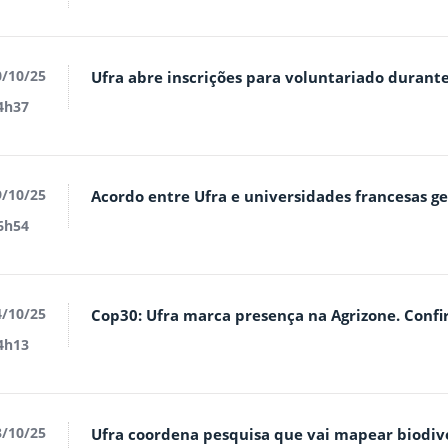
/10/25
Ufra abre inscrições para voluntariado durant
4h37
/10/25
Acordo entre Ufra e universidades francesas g
6h54
/10/25
Cop30: Ufra marca presença na Agrizone. Confi
4h13
/10/25
Ufra coordena pesquisa que vai mapear biodi