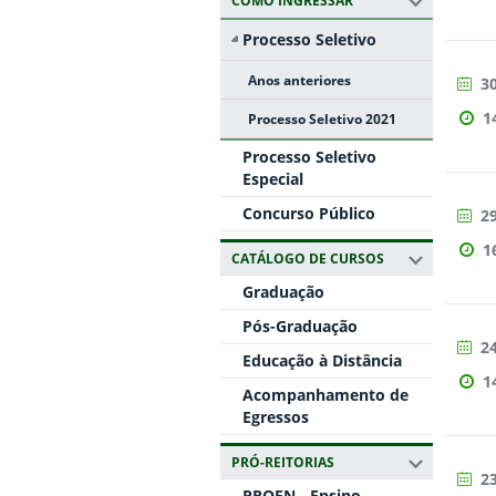
COMO INGRESSAR
Processo Seletivo
Anos anteriores
30
1
Processo Seletivo 2021
Processo Seletivo
Especial
Concurso Público
29
1
CATÁLOGO DE CURSOS
Graduação
Pós-Graduação
24
Educação à Distância
1
Acompanhamento de
Egressos
PRÓ-REITORIAS
23
PROEN - Ensino