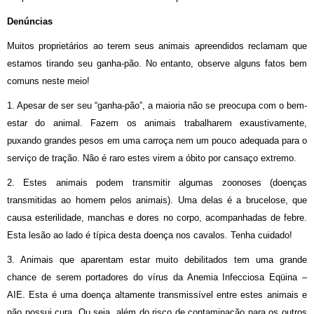
Denúncias
Muitos proprietários ao terem seus animais apreendidos reclamam que
estamos tirando seu ganha-pão. No entanto, observe alguns fatos bem
comuns neste meio!
1. Apesar de ser seu “ganha-pão”, a maioria não se preocupa com o bem-
estar do animal. Fazem os animais trabalharem exaustivamente,
puxando grandes pesos em uma carroça nem um pouco adequada para o
serviço de tração. Não é raro estes virem a óbito por cansaço extremo.
2.
Estes animais podem transmitir algumas zoonoses (doenças
transmitidas ao homem pelos animais). Uma delas é a brucelose, que
causa esterilidade, manchas e dores no corpo, acompanhadas de febre.
Esta lesão ao lado é típica desta doença nos cavalos.
Tenha cuidado!
3.
Animais que aparentam estar muito debilitados tem uma grande
chance de serem portadores do vírus da Anemia Infecciosa Eqüina –
AIE. Esta é uma doença altamente transmissível entre estes animais e
não possui cura. Ou seja, além do risco de contaminação para os outros