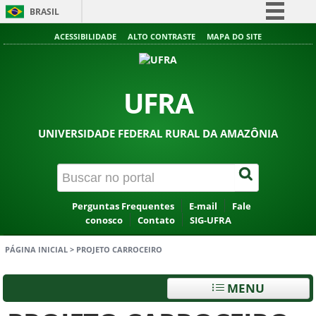
BRASIL
Simplifique!
ACESSIBILIDADE
ALTO CONTRASTE
MAPA DO SITE
Comunica BR
Participe
UFRA
Acesso à informação
Legislação
UNIVERSIDADE FEDERAL RURAL DA AMAZÔNIA
Canais
Perguntas Frequentes
E-mail
Fale
conosco
Contato
SIG-UFRA
PÁGINA INICIAL
>
PROJETO CARROCEIRO
MENU