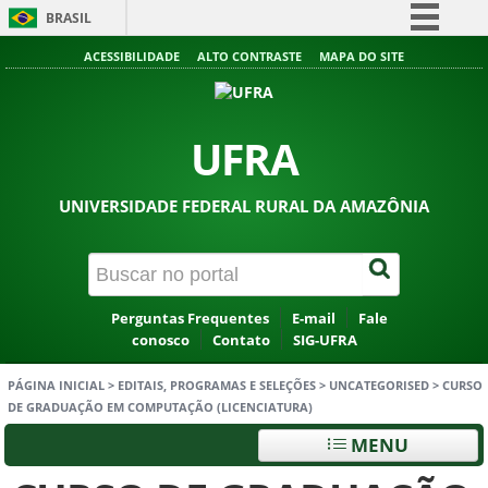
BRASIL
Simplifique!
ACESSIBILIDADE
ALTO CONTRASTE
MAPA DO SITE
Comunica BR
Participe
UFRA
Acesso à informação
Legislação
UNIVERSIDADE FEDERAL RURAL DA AMAZÔNIA
Canais
Perguntas Frequentes
E-mail
Fale
conosco
Contato
SIG-UFRA
PÁGINA INICIAL
>
EDITAIS, PROGRAMAS E SELEÇÕES
>
UNCATEGORISED
>
CURSO
DE GRADUAÇÃO EM COMPUTAÇÃO (LICENCIATURA)
MENU