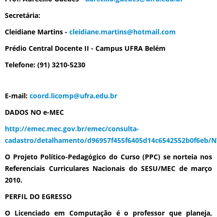
Secretária
:
Cleidiane Martins -
cleidiane.martins@hotmail.com
Prédio Central Docente II - Campus UFRA Belém
Telefone: (91) 3210-5230
E-mail:
coord.licomp@ufra.edu.br
DADOS NO e-MEC
http://emec.mec.gov.br/emec/consulta-
cadastro/detalhamento/d96957f455f6405d14c6542552b0f6eb/
O Projeto Político-Pedagógico do Curso (PPC) se norteia nos
Referenciais Curriculares Nacionais do SESU/MEC de março
2010.
PERFIL DO EGRESSO
O
Licenciado em Computação
é o professor que planeja,