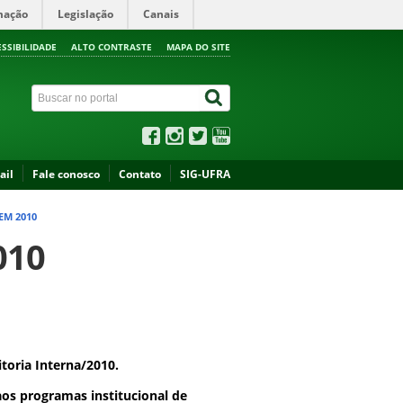
mação
Legislação
Canais
ESSIBILIDADE
ALTO CONTRASTE
MAPA DO SITE
ail
Fale conosco
Contato
SIG-UFRA
EM 2010
010
toria Interna/2010.
aos programas institucional de