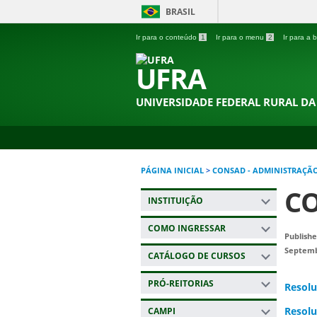
BRASIL
Ir para o conteúdo
1
Ir para o menu
2
Ir para a
UFRA
UNIVERSIDADE FEDERAL RURAL D
PÁGINA INICIAL
>
CONSAD - ADMINISTRAÇÃ
CO
INSTITUIÇÃO
COMO INGRESSAR
Publishe
Septemb
CATÁLOGO DE CURSOS
PRÓ-REITORIAS
Resolu
Resolu
CAMPI