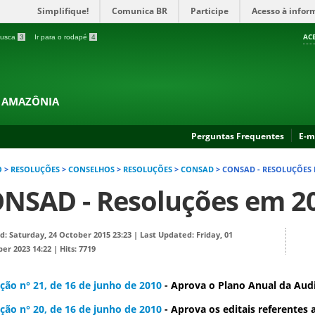
Simplifique!
Comunica BR
Participe
Acesso à infor
AC
 busca
3
Ir para o rodapé
4
A AMAZÔNIA
Perguntas Frequentes
E-m
O
>
RESOLUÇÕES
>
CONSELHOS
>
RESOLUÇÕES
>
CONSAD
>
CONSAD - RESOLUÇÕES 
NSAD - Resoluções em 2
d: Saturday, 24 October 2015 23:23
|
Last Updated: Friday, 01
er 2023 14:22
|
Hits: 7719
ção n° 21, de 16 de junho de 2010
- Aprova o Plano Anual da Audi
ção n° 20, de 16 de junho
de 2010
- Aprova os editais referentes 