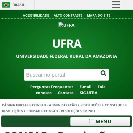
BRASIL
Simplifique!
ACESSIBILIDADE
ALTO CONTRASTE
MAPA DO SITE
Comunica BR
Participe
UFRA
Acesso à informação
Legislação
UNIVERSIDADE FEDERAL RURAL DA AMAZÔNIA
Canais
Perguntas Frequentes
E-mail
Fale
conosco
Contato
SIG-UFRA
PÁGINA INICIAL
>
CONSAD - ADMINISTRAÇÃO
>
RESOLUÇÕES
>
CONSELHOS
>
RESOLUÇÕES
>
CONSAD
>
CONSAD - RESOLUÇÕES EM 2011
MENU