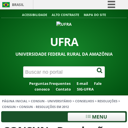
BRASIL
Simplifique!
ACESSIBILIDADE
ALTO CONTRASTE
MAPA DO SITE
Comunica BR
Participe
UFRA
Acesso à informação
Legislação
UNIVERSIDADE FEDERAL RURAL DA AMAZÔNIA
Canais
Perguntas Frequentes
E-mail
Fale
conosco
Contato
SIG-UFRA
PÁGINA INICIAL
>
CONSUN - UNIVERSITÁRIO
>
CONSELHOS
>
RESOLUÇÕES
>
CONSUN
>
CONSUN - RESOLUÇÕES EM 2012
MENU