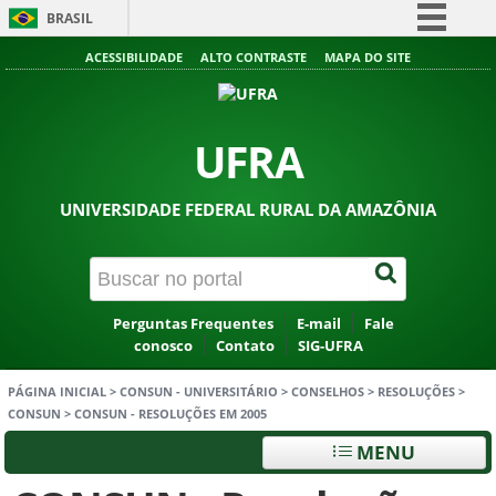
BRASIL
Simplifique!
ACESSIBILIDADE
ALTO CONTRASTE
MAPA DO SITE
Comunica BR
Participe
UFRA
Acesso à informação
Legislação
UNIVERSIDADE FEDERAL RURAL DA AMAZÔNIA
Canais
Perguntas Frequentes
E-mail
Fale
conosco
Contato
SIG-UFRA
PÁGINA INICIAL
>
CONSUN - UNIVERSITÁRIO
>
CONSELHOS
>
RESOLUÇÕES
>
CONSUN
>
CONSUN - RESOLUÇÕES EM 2005
MENU