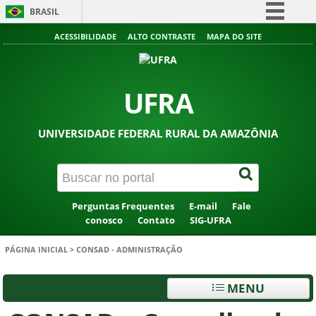
BRASIL
Simplifique!
ACESSIBILIDADE
ALTO CONTRASTE
MAPA DO SITE
Comunica BR
Participe
UFRA
Acesso à informação
Legislação
UNIVERSIDADE FEDERAL RURAL DA AMAZÔNIA
Canais
Perguntas Frequentes
E-mail
Fale
conosco
Contato
SIG-UFRA
PÁGINA INICIAL
>
CONSAD - ADMINISTRAÇÃO
MENU