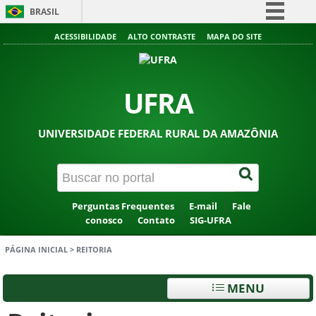
BRASIL
Simplifique!
ACESSIBILIDADE
ALTO CONTRASTE
MAPA DO SITE
Comunica BR
Participe
UFRA
Acesso à informação
Legislação
UNIVERSIDADE FEDERAL RURAL DA AMAZÔNIA
Canais
Perguntas Frequentes
E-mail
Fale
conosco
Contato
SIG-UFRA
PÁGINA INICIAL
>
REITORIA
MENU