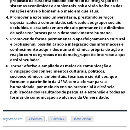
propósito da sustentabilidade por meio da integração dos
sistemas econômicos e ambientais, sob a visão holística das
relações entre o homem e o meio em que atua;
Promover a extensão universitária, prestando serviços
especializados à comunidade, sobretudo aos grupos sociais
excluídos, e estabelecer um vínculo permanente e dinâmico
de ações recíprocas para o desenvolvimento humano;
Promover de forma permanente o aperfeiçoamento cultural
e profissional, possibilitando a integração das informações e
conhecimento adquiridos numa dinâmica própria de ação e
reação com os egressos e os demais grupos de interesse a que
está vinculada;
Tornar efetivo e ampliado os meios de comunicação e
divulgação dos conhecimentos culturais, políticos,
socioeconômicos, ambientais, técnicos e científicos, que
formam o patrimônio da UFRA tem a ofertar para a
humanidade, por meio do ensino presencial à distância,
publicações dos resultados de pesquisa e extensão e todas as
formas de comunicação ao alcance da Universidade.
registrado em:
Assuntos
,
Editoria A
,
Institucional