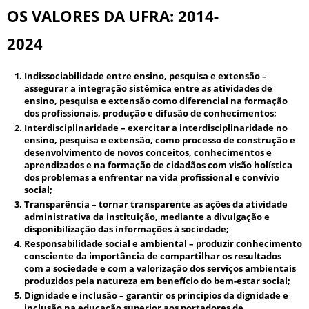
OS VALORES DA UFRA: 2014-
2024
Indissociabilidade entre ensino, pesquisa e extensão
–
assegurar a integração sistêmica entre as atividades de
ensino, pesquisa e extensão como diferencial na formação
dos profissionais, produção e difusão de conhecimentos;
Interdisciplinaridade
– exercitar a interdisciplinaridade no
ensino, pesquisa e extensão, como processo de construção e
desenvolvimento de novos conceitos, conhecimentos e
aprendizados e na formação de cidadãos com visão holística
dos problemas a enfrentar na vida profissional e convívio
social;
Transparência
– tornar transparente as ações da atividade
administrativa da instituição, mediante a divulgação e
disponibilização das informações à sociedade;
Responsabilidade social e ambiental
– produzir conhecimento
consciente da importância de compartilhar os resultados
com a sociedade e com a valorização dos serviços ambientais
produzidos pela natureza em benefício do bem-estar social;
Dignidade e inclusão
– garantir os princípios da dignidade e
inclusão na educação superior aos portadores de