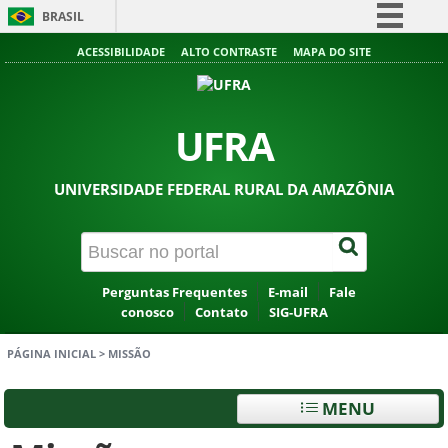
BRASIL
Simplifique!
ACESSIBILIDADE
ALTO CONTRASTE
MAPA DO SITE
Comunica BR
Participe
UFRA
Acesso à informação
Legislação
UNIVERSIDADE FEDERAL RURAL DA AMAZÔNIA
Canais
Perguntas Frequentes
E-mail
Fale
conosco
Contato
SIG-UFRA
PÁGINA INICIAL
>
MISSÃO
MENU