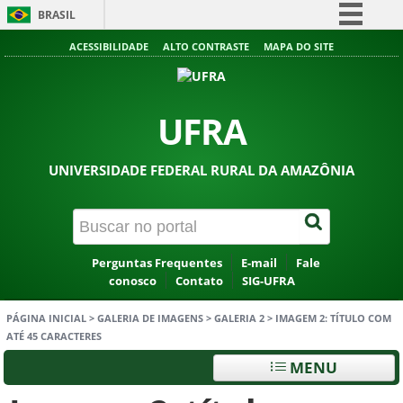
BRASIL
Simplifique!
ACESSIBILIDADE
ALTO CONTRASTE
MAPA DO SITE
Comunica BR
Participe
UFRA
Acesso à informação
Legislação
UNIVERSIDADE FEDERAL RURAL DA AMAZÔNIA
Canais
Perguntas Frequentes
E-mail
Fale
conosco
Contato
SIG-UFRA
PÁGINA INICIAL
>
GALERIA DE IMAGENS
>
GALERIA 2
>
IMAGEM 2: TÍTULO COM
ATÉ 45 CARACTERES
MENU