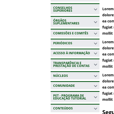
CONSELHOS
Lorem 
SUPERIORES
dolore
ÓRGÃOS
ea com
SUPLEMENTARES
fugiat
mollit
COMISSÕES E COMITÊS
Lorem 
PERIÓDICOS
dolore
ACESSO À INFORMAÇÃO
ea com
fugiat
TRANSPARÊNCIA E
PRESTAÇÃO DE CONTAS
mollit
Lorem 
NÚCLEOS
dolore
COMUNIDADE
ea com
fugiat
PET - PROGRAMA DE
EDUCAÇÃO TUTORIAL
mollit
CONTEÚDOS
Seg