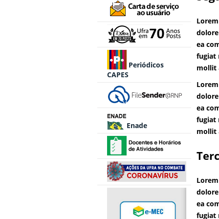
Lorem 
dolore
ea com
fugiat
Periódicos
mollit
CAPES
Lorem 
dolore
ea com
fugiat
Enade
mollit
Terc
Lorem 
dolore
ea com
fugiat