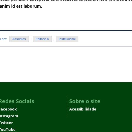
 anim id est laborum.
do em:
Assuntos
,
Editoria A
,
Institucional
Redes Sociais
Sobre o site
Facebook
Acessibilidade
Instagram
Twitter
YouTube