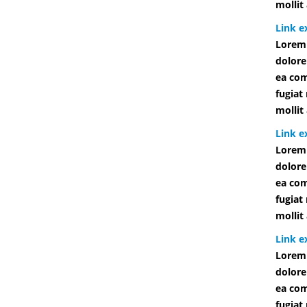
mollit
Link e
Lorem 
dolore
ea com
fugiat
mollit
Link e
Lorem 
dolore
ea com
fugiat
mollit
Link e
Lorem 
dolore
ea com
fugiat