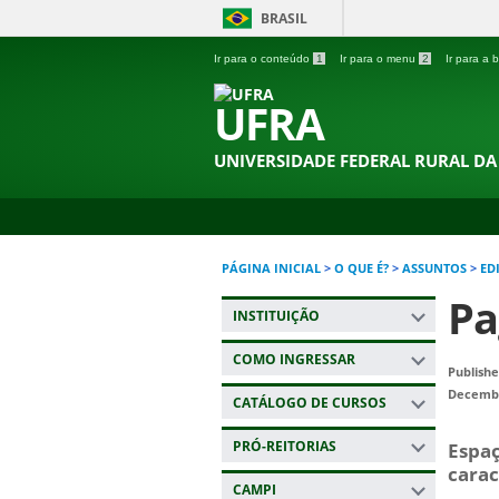
BRASIL
Ir para o conteúdo
1
Ir para o menu
2
Ir para a
UFRA
UNIVERSIDADE FEDERAL RURAL D
PÁGINA INICIAL
>
O QUE É?
>
ASSUNTOS
>
ED
Pa
INSTITUIÇÃO
COMO INGRESSAR
Publish
Decembe
CATÁLOGO DE CURSOS
PRÓ-REITORIAS
Espaç
carac
CAMPI