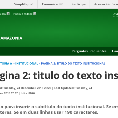
Simplifique!
Comunica BR
Participe
Acesso à infor
AC
 busca
3
Ir para o rodapé
4
A AMAZÔNIA
Perguntas Frequentes
E-m
ITORIA A
>
INSTITUCIONAL
>
PAGINA 2: TITULO DO TEXTO INSTITUCIONAL
gina 2: titulo do texto in
ed: Tuesday, 24 December 2013 20:20
|
Last Updated: Tuesday, 24
r 2013 20:20
|
Hits: 8076
o para inserir o subtítulo do texto institucional. Se e
teres. Se em duas linhas usar 190 caracteres.