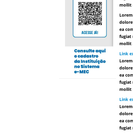
mollit
Lorem 
dolore
ea com
fugiat
mollit
Link e
Lorem 
dolore
ea com
fugiat
mollit
Link e
Lorem 
dolore
ea com
fugiat