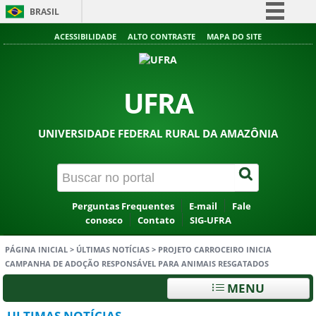
BRASIL
Simplifique!
ACESSIBILIDADE
ALTO CONTRASTE
MAPA DO SITE
Comunica BR
Participe
UFRA
Acesso à informação
Legislação
UNIVERSIDADE FEDERAL RURAL DA AMAZÔNIA
Canais
Perguntas Frequentes
E-mail
Fale
conosco
Contato
SIG-UFRA
PÁGINA INICIAL
>
ÚLTIMAS NOTÍCIAS
>
PROJETO CARROCEIRO INICIA
CAMPANHA DE ADOÇÃO RESPONSÁVEL PARA ANIMAIS RESGATADOS
MENU
ULTIMAS NOTÍCIAS