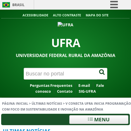
BRASIL
Simplifique!
ACESSIBILIDADE
ALTO CONTRASTE
MAPA DO SITE
Comunica BR
Participe
UFRA
Acesso à informação
Legislação
UNIVERSIDADE FEDERAL RURAL DA AMAZÔNIA
Canais
Perguntas Frequentes
E-mail
Fale
conosco
Contato
SIG-UFRA
PÁGINA INICIAL
>
ÚLTIMAS NOTÍCIAS
>
V CONECTA UFRA INICIA PROGRAMAÇÃO
COM FOCO EM SUSTENTABILIDADE E INOVAÇÃO NA AMAZÔNIA
MENU
ULTIMAS NOTÍCIAS