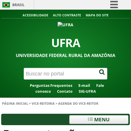
BRASIL
Simplifique!
ACESSIBILIDADE
ALTO CONTRASTE
MAPA DO SITE
Comunica BR
Participe
UFRA
Acesso à informação
Legislação
UNIVERSIDADE FEDERAL RURAL DA AMAZÔNIA
Canais
Perguntas Frequentes
E-mail
Fale
conosco
Contato
SIG-UFRA
PÁGINA INICIAL
>
VICE-REITORIA
>
AGENDA DO VICE-REITOR
MENU