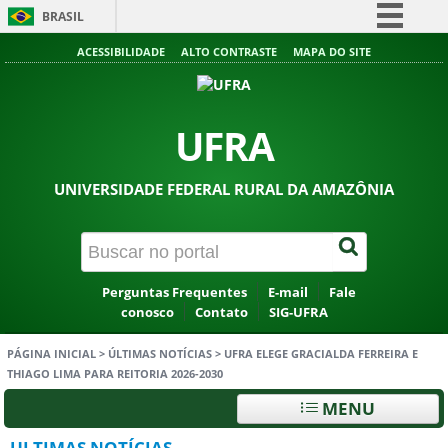
BRASIL
Simplifique!
ACESSIBILIDADE
ALTO CONTRASTE
MAPA DO SITE
Comunica BR
Participe
UFRA
Acesso à informação
Legislação
UNIVERSIDADE FEDERAL RURAL DA AMAZÔNIA
Canais
Perguntas Frequentes
E-mail
Fale
conosco
Contato
SIG-UFRA
PÁGINA INICIAL
>
ÚLTIMAS NOTÍCIAS
>
UFRA ELEGE GRACIALDA FERREIRA E
THIAGO LIMA PARA REITORIA 2026-2030
MENU
ULTIMAS NOTÍCIAS