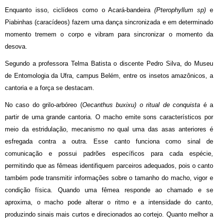
Enquanto isso, ciclídeos como o Acará-bandeira
(Pterophyllum sp)
e
Piabinhas (caracídeos) fazem uma dança sincronizada e em determinado
momento tremem o corpo e vibram para sincronizar o momento da
desova.
Segundo a professora Telma Batista o discente Pedro Silva, do Museu
de Entomologia da Ufra, campus Belém, entre os insetos amazônicos, a
cantoria e a força se destacam.
No caso do grilo-arbóreo (
Oecanthus buxixu) o ritual de conquista
é a
partir de uma grande cantoria. O macho emite sons característicos por
meio da estridulação, mecanismo no qual uma das asas anteriores é
esfregada contra a outra. Esse canto funciona como sinal de
comunicação e possui padrões específicos para cada espécie,
permitindo que as fêmeas identifiquem parceiros adequados, pois o canto
também pode transmitir informações sobre o tamanho do macho, vigor e
condição física. Quando uma fêmea responde ao chamado e se
aproxima, o macho pode alterar o ritmo e a intensidade do canto,
produzindo sinais mais curtos e direcionados ao cortejo. Quanto melhor a