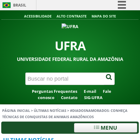
BRASIL
Simplifique!
ACESSIBILIDADE
ALTO CONTRASTE
MAPA DO SITE
Comunica BR
Participe
UFRA
Acesso à informação
Legislação
UNIVERSIDADE FEDERAL RURAL DA AMAZÔNIA
Canais
Perguntas Frequentes
E-mail
Fale
conosco
Contato
SIG-UFRA
PÁGINA INICIAL
>
ÚLTIMAS NOTÍCIAS
>
#DIADOSNAMORADOS: CONHEÇA
TÉCNICAS DE CONQUISTAS DE ANIMAIS AMAZÔNICOS
MENU
ULTIMAS NOTÍCIAS