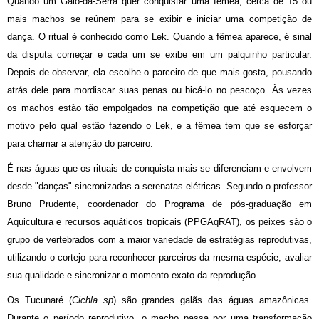
Quando um Galo-da-Serra quer conquistar uma fêmea, cerca de 15 ou
mais machos se reúnem para se exibir e iniciar uma competição de
dança. O ritual é conhecido como Lek. Quando a fêmea aparece, é sinal
da disputa começar e cada um se exibe em um palquinho particular.
Depois de observar, ela escolhe o parceiro de que mais gosta, pousando
atrás dele para mordiscar suas penas ou bicá-lo no pescoço. Às vezes
os machos estão tão empolgados na competição que até esquecem o
motivo pelo qual estão fazendo o Lek, e a fêmea tem que se esforçar
para chamar a atenção do parceiro.
É nas águas que os rituais de conquista mais se diferenciam e envolvem
desde "danças" sincronizadas a serenatas elétricas. Segundo o professor
Bruno Prudente, coordenador do Programa de pós-graduação em
Aquicultura e recursos aquáticos tropicais (PPGAqRAT), os peixes são o
grupo de vertebrados com a maior variedade de estratégias reprodutivas,
utilizando o cortejo para reconhecer parceiros da mesma espécie, avaliar
sua qualidade e sincronizar o momento exato da reprodução.
Os Tucunaré (
Cichla sp
) são grandes galãs das águas amazônicas.
Durante o período reprodutivo, o macho passa por uma transformação