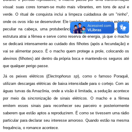
visual: suas cores tornam-se muito mais vibrantes, em tons de azul e
verde. O ritual de conquista inclui a limpeza cuidadosa de um "ninho",
onde os ovos irão se desenvolver. Ele também desenvolve uma estrutura
peculiar na cabeça, uma protuberância conhecida como gibosidade. A
estrutura atrai a fêmea e serve como reserva de energia, já que o macho
se dedicará intensamente ao cuidado dos filhotes (após a fecundação) e
vai se alimentar pouco. É o macho quem protege a prole, colocando os
alevinos (filhotes) até dentro da própria boca e mantendo-os seguros até
que qualquer perigo passe.
Já os peixes elétricos (
Electrophorus sp
), como o famoso Poraquê,
utilizam descargas elétricas de baixa intensidade para o cortejo. Com as
águas turvas da Amazônia, onde a visão é limitada, a sedução acontece
por meio da sincronização de sinais elétricos. O macho e a fêmea
emitem esses sinais para reconhecer seu parceiro e posteriormente
saberem que estão aptos a reproduzirem. É como se tivessem uma rádio
particular para declarar seu interesse amoroso. Quando estão na mesma
frequência, o romance acontece.