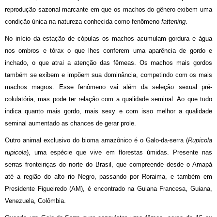
reprodução sazonal marcante em que os machos do gênero exibem uma
condição única na natureza conhecida como fenômeno
fattening
.
No início da estação de cópulas os machos acumulam gordura e água
nos ombros e tórax o que lhes conferem uma aparência de gordo e
inchado, o que atrai a atenção das fêmeas. Os machos mais gordos
também se exibem e impõem sua dominância, competindo com os mais
machos magros. Esse fenômeno vai além da seleção sexual pré-
colulatória, mas pode ter relação com a qualidade seminal. Ao que tudo
indica quanto mais gordo, mais sexy e com isso melhor a qualidade
seminal aumentado as chances de gerar prole.
Outro animal exclusivo do bioma amazônico é o Galo-da-serra (
Rupicola
rupicola
), uma espécie que vive em florestas úmidas. Presente nas
serras fronteiriças do norte do Brasil, que compreende desde o Amapá
até a região do alto rio Negro, passando por Roraima, e também em
Presidente Figueiredo (AM), é encontrado na Guiana Francesa, Guiana,
Venezuela, Colômbia.