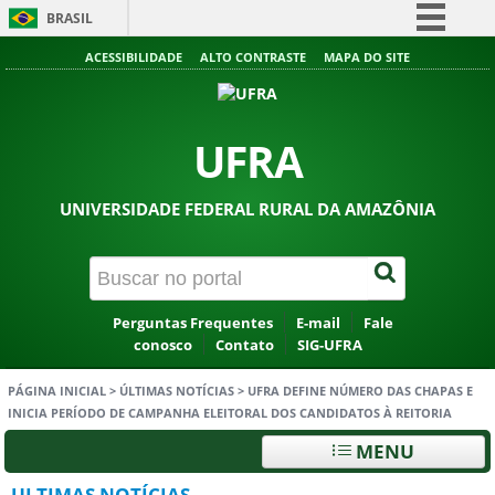
BRASIL
Simplifique!
ACESSIBILIDADE
ALTO CONTRASTE
MAPA DO SITE
Comunica BR
Participe
UFRA
Acesso à informação
Legislação
UNIVERSIDADE FEDERAL RURAL DA AMAZÔNIA
Canais
Perguntas Frequentes
E-mail
Fale
conosco
Contato
SIG-UFRA
PÁGINA INICIAL
>
ÚLTIMAS NOTÍCIAS
>
UFRA DEFINE NÚMERO DAS CHAPAS E
INICIA PERÍODO DE CAMPANHA ELEITORAL DOS CANDIDATOS À REITORIA
MENU
ULTIMAS NOTÍCIAS