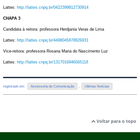
Lattes:
http://lattes.cnpq.br/0422399812730914
CHAPA 3
Candidata à reitora: professora Herdjania Veras de Lima
Lattes:
http://lattes.cnpq.br/4498045878826931
Vice-reitora: professora Rosana Maria do Nascimento Luz
Lattes:
http://lattes.cnpq.br/1317016946565118
registrado em:
Assessoria de Comunicação
,
Ultimas Notícias
Voltar para o topo