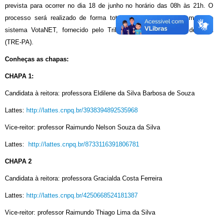
prevista para ocorrer no dia 18 de junho no horário das 08h às 21h. O
processo será realizado de forma totalmente eletrônica, por meio do
sistema VotaNET, fornecido pelo Tribunal Regional Eleitoral do Pará
(TRE-PA).
Conheças as chapas:
CHAPA 1:
Candidata à reitora: professora Eldilene da Silva Barbosa de Souza
Lattes:
http://lattes.cnpq.br/3938394892535968
Vice-reitor: professor Raimundo Nelson Souza da Silva
Lattes:
http://lattes.cnpq.br/8733116391806781
CHAPA 2
Candidata à reitora: professora Gracialda Costa Ferreira
Lattes:
http://lattes.cnpq.br/4250668524181387
Vice-reitor: professor Raimundo Thiago Lima da Silva