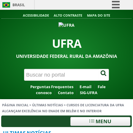
BRASIL
Simplifique!
ACESSIBILIDADE
ALTO CONTRASTE
MAPA DO SITE
Comunica BR
Participe
UFRA
Acesso à informação
Legislação
UNIVERSIDADE FEDERAL RURAL DA AMAZÔNIA
Canais
Perguntas Frequentes
E-mail
Fale
conosco
Contato
SIG-UFRA
PÁGINA INICIAL
>
ÚLTIMAS NOTÍCIAS
>
CURSOS DE LICENCIATURA DA UFRA
ALCANÇAM EXCELÊNCIA NO ENADE EM BELÉM E NO INTERIOR
MENU
ULTIMAS NOTÍCIAS