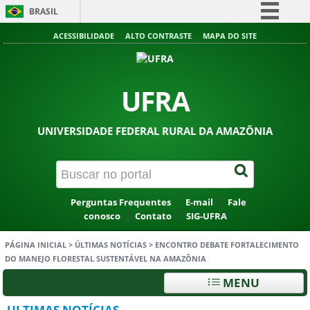
BRASIL
Simplifique!
ACESSIBILIDADE
ALTO CONTRASTE
MAPA DO SITE
Comunica BR
Participe
UFRA
Acesso à informação
Legislação
UNIVERSIDADE FEDERAL RURAL DA AMAZÔNIA
Canais
Perguntas Frequentes
E-mail
Fale
conosco
Contato
SIG-UFRA
PÁGINA INICIAL
>
ÚLTIMAS NOTÍCIAS
>
ENCONTRO DEBATE FORTALECIMENTO
DO MANEJO FLORESTAL SUSTENTÁVEL NA AMAZÔNIA
MENU
ULTIMAS NOTÍCIAS