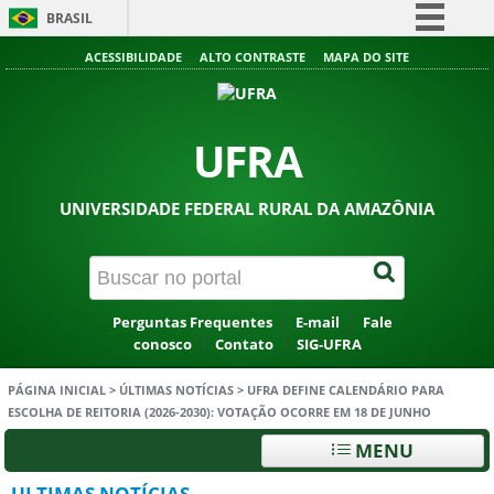
BRASIL
Simplifique!
ACESSIBILIDADE
ALTO CONTRASTE
MAPA DO SITE
Comunica BR
Participe
UFRA
Acesso à informação
Legislação
UNIVERSIDADE FEDERAL RURAL DA AMAZÔNIA
Canais
Perguntas Frequentes
E-mail
Fale
conosco
Contato
SIG-UFRA
PÁGINA INICIAL
>
ÚLTIMAS NOTÍCIAS
>
UFRA DEFINE CALENDÁRIO PARA
ESCOLHA DE REITORIA (2026-2030): VOTAÇÃO OCORRE EM 18 DE JUNHO
MENU
ULTIMAS NOTÍCIAS