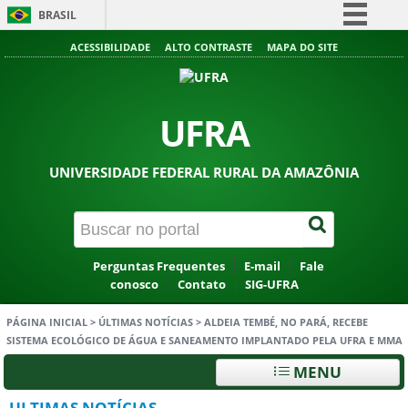
BRASIL
Simplifique!
ACESSIBILIDADE
ALTO CONTRASTE
MAPA DO SITE
Comunica BR
Participe
UFRA
Acesso à informação
Legislação
UNIVERSIDADE FEDERAL RURAL DA AMAZÔNIA
Canais
Perguntas Frequentes
E-mail
Fale
conosco
Contato
SIG-UFRA
PÁGINA INICIAL
>
ÚLTIMAS NOTÍCIAS
>
ALDEIA TEMBÉ, NO PARÁ, RECEBE
SISTEMA ECOLÓGICO DE ÁGUA E SANEAMENTO IMPLANTADO PELA UFRA E MMA
MENU
ULTIMAS NOTÍCIAS