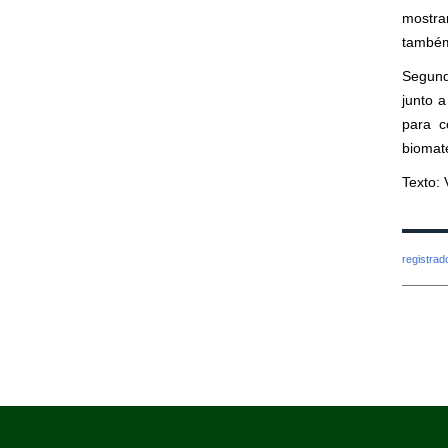
mostra
também
Segund
junto a
para c
biomate
Texto: 
registra