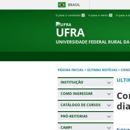
BRASIL
Ir para o conteúdo
1
Ir para o menu
2
Ir para a
UFRA
UNIVERSIDADE FEDERAL RURAL D
PÁGINA INICIAL
>
ÚLTIMAS NOTÍCIAS
>
CONS
ULTI
INSTITUIÇÃO
Co
COMO INGRESSAR
di
CATÁLOGO DE CURSOS
PRÓ-REITORIAS
CAMPI
Publish