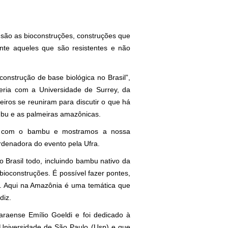
 são as bioconstruções, construções que
nte aqueles que são resistentes e não
onstrução de base biológica no Brasil”,
eria com a Universidade de Surrey, da
leiros se reuniram para discutir o que há
mbu e as palmeiras amazônicas.
am com o bambu e mostramos a nossa
ordenadora do evento pela Ufra.
Brasil todo, incluindo bambu nativo da
bioconstruções. É possível fazer pontes,
na. Aqui na Amazônia é uma temática que
diz.
araense Emílio Goeldi e foi dedicado à
Universidade de São Paulo (Usp) e que