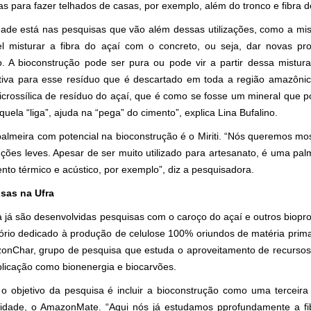
as para fazer telhados de casas, por exemplo, além do tronco e fibra do
dade está nas pesquisas que vão além dessas utilizações, como a mis
el misturar a fibra do açaí com o concreto, ou seja, dar novas pr
o. A bioconstrução pode ser pura ou pode vir a partir dessa mistura
ativa para esse resíduo que é descartado em toda a região amazônica
crossílica de resíduo do açaí, que é como se fosse um mineral que p
quela “liga”, ajuda na “pega” do cimento”, explica Lina Bufalino.
almeira com potencial na bioconstrução é o Miriti. “Nós queremos mos
ções leves. Apesar de ser muito utilizado para artesanato, é uma pal
nto térmico e acústico, por exemplo”, diz a pesquisadora.
sas na Ufra
a já são desenvolvidas pesquisas com o caroço do açaí e outros biopro
tório dedicado à produção de celulose 100% oriundos de matéria prima 
onChar, grupo de pesquisa que estuda o aproveitamento de recursos
plicação como bionenergia e biocarvões.
 o objetivo da pesquisa é incluir a bioconstrução como uma terceira
sidade, o AmazonMate. “Aqui nós já estudamos pprofundamente a f