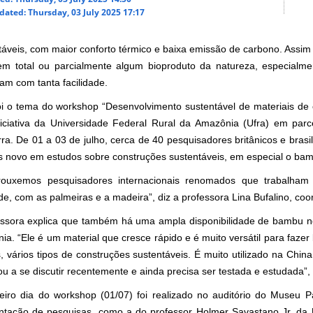
dated: Thursday, 03 July 2025 17:17
táveis, com maior conforto térmico e baixa emissão de carbono. Assim
em total ou parcialmente algum bioproduto da natureza, especialme
am com tanta facilidade.
oi o tema do workshop “Desenvolvimento sustentável de materiais de c
iciativa da Universidade Federal Rural da Amazônia (Ufra) em parc
rra. De 01 a 03 de julho, cerca de 40 pesquisadores britânicos e brasi
s novo em estudos sobre construções sustentáveis, em especial o ba
rouxemos pesquisadores internacionais renomados que trabalh
de, com as palmeiras e a madeira”, diz a professora Lina Bufalino, co
essora explica que também há uma ampla disponibilidade de bambu no 
a. “Ele é um material que cresce rápido e é muito versátil para fazer 
s, vários tipos de construções sustentáveis. É muito utilizado na Chi
 a se discutir recentemente e ainda precisa ser testada e estudada”, 
eiro dia do workshop (01/07) foi realizado no auditório do Museu P
ntação de pesquisas, como a do professor Holmer Savastano Jr, da 