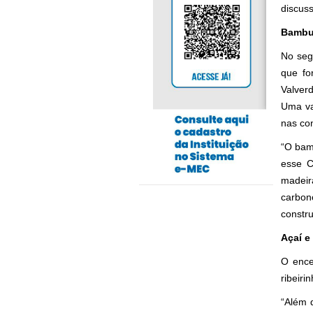
discus
Bambu
No seg
que fo
Valver
Uma va
nas con
“O bam
esse C
madeir
carbon
constru
Açaí e 
O ence
ribeiri
“Além 