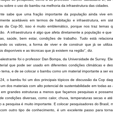
rou sobre o uso do bambu na melhoria da infraestrutura das cidades.
te sabe que uma fração importante da população ainda vive em
mente aceitáveis em termos de habitação e infraestrutura, em sis
as da Cop-30, isso é muito emblemático, porque nos traz temas 
são. A infraestrutura é algo que afeta diretamente a população e qu
rias, saúde, bem estar, condições de trabalho. Tudo está relaci
tando os valores, a forma de viver e de construir que já se utiliza
is disponíveis e as técnicas que já existem na região”, diz.
palestrante foi o professor Dan Bompa, da Universidade de Surrey. El
erial que pode ser usado em diferentes condições climáticas e des
o tema, e de se colocar o bambu como um material importante a ser 
24, o bambu foi um dos principais tópicos de discussão da Cop daqu
é um dos materiais com alto potencial de sustentabilidade em todas 
em grandes estruturas a menos que façamos pesquisas e possamos 
 de condições diversas, como calor, chuva, temperaturas secas e a
o a pesquisa é muito importante. E colocar pesquisadores do Brasil, 
 com outro tipo de conhecimento, é um excelente passo para torna