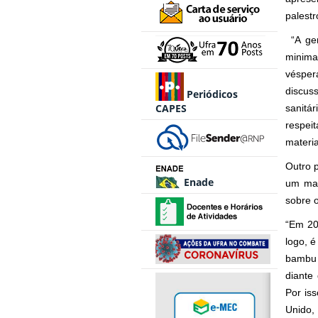
palest
“A gen
minima
vésper
discus
Periódicos
CAPES
sanitá
respei
materia
Outro 
Enade
um mat
sobre 
“Em 20
logo, 
bambu 
diante
Por iss
Unido,