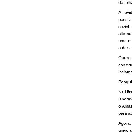
de folh
A novi
possív
sozinh
altern
uma mi
a dar a
Outra p
constru
isolame
Pesqui
Na Ufr
labora
o Amaz
para a
Agora,
univer