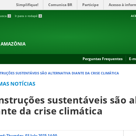
Simplifique!
Comunica BR
Participe
Acesso à infor
AC
 busca
3
Ir para o rodapé
4
A AMAZÔNIA
Perguntas Frequentes
E-m
TRUÇÕES SUSTENTÁVEIS SÃO ALTERNATIVA DIANTE DA CRISE CLIMÁTICA
MAS NOTÍCIAS
nstruções sustentáveis são a
ante da crise climática
ed: Thursday, 03 July 2025 14:50