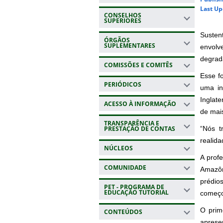
Last Up
CONSELHOS
SUPERIORES
Susten
ÓRGÃOS
SUPLEMENTARES
envolv
degrad
COMISSÕES E COMITÊS
Esse f
PERIÓDICOS
uma in
Inglate
ACESSO À INFORMAÇÃO
de mai
TRANSPARÊNCIA E
PRESTAÇÃO DE CONTAS
“Nós t
realida
NÚCLEOS
A prof
COMUNIDADE
Amazôni
prédio
PET - PROGRAMA DE
EDUCAÇÃO TUTORIAL
começou
O prim
CONTEÚDOS
aprese