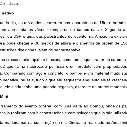
são”, disse.
 nativo
undo dia, as atividades ocorreram nos laboratórios da Ufra e herbár
ram apresentados vários exemplares de bambu nativo. Segundo a p
des, da USP e uma das palestrantes do evento, na Amazônia existem
ra pode chegar a 30 metros de altura e diâmetros da ordem de 15cm
struções ribeirinhas, além de ser sustentável.
bu cresce muito rápido e funciona como um sequestrador de carbono, 
o2 que tá na natureza e por isso é um produto com propriedade
a. Comparado com aço e concreto, o bambu é um material muito sus
o negativa, ou seja, tudo o que ele sequestra enquanto ele tá crescen
a, ele ainda tenha uma pegada negativa, diferente de outros materiais
Miriti
rramento do evento ocorreu com uma visita ao Combu, onde os par
nhos já realizam com bioconstruções e com soluções que já são utiliz
da madeira para a construção de residências, a realidade na Amazôni