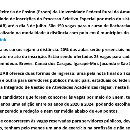
Reitoria de Ensino (Proen) da Universidade Federal Rural da Ama
íodo de inscrições do Processo Seletivo Especial por meio do sis
AB) até o
dia 3 de julho
. São 150 vagas para o curso de Bachare
ealizado na modalidade à distância com polo em 6 municípios do
ink.
 os cursos sejam a distância, 20% das aulas serão presenciais n
ato no ato da inscrição. Estão sendo ofertadas 25 vagas para ca
nindeua, Breves, Canaã dos Carajás, Igarapé-Miri, Jacundá e São 
UAB oferece duas formas de ingresso: uma pela nota final do E
 e outra para servidores públicos municipais, estaduais ou federa
a Integrado de Gestão de Atividades Acadêmicas (Sigaa), neste li
s candidatos que forem concorrer às vagas por meio do Enem, te
enos uma edição entre os anos de 2020 a 2024, podendo escolher
er zerado a redação e nem ter média abaixo de 450 pontos.
e concorrerem às vagas reservadas para servidores públicos, de
o, tenham pelo menos um ano de exercício na profissão e não s