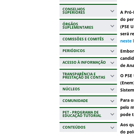
CONSELHOS
A Pró-
SUPERIORES
do per
ÓRGÃOS
(PSE U
SUPLEMENTARES
será r
COMISSÕES E COMITÊS
neste l
PERIÓDICOS
Embora
candid
ACESSO À INFORMAÇÃO
de Ana
TRANSPARÊNCIA E
O PSE 
PRESTAÇÃO DE CONTAS
(Enem)
NÚCLEOS
Sistem
Para o
COMUNIDADE
pelo m
PET - PROGRAMA DE
pode t
EDUCAÇÃO TUTORIAL
Aos qu
CONTEÚDOS
do pol