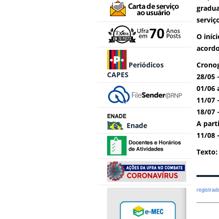
gradua
serviç
O iníc
acordo
Periódicos
Crono
CAPES
28/05 
01/06 
11/07 
18/07 
A part
Enade
11/08 
Texto:
registra