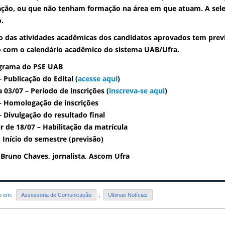
ção, ou que não tenham formação na área em que atuam. A sel
o.
io das atividades acadêmicas dos candidatos aprovados tem previ
 com o calendário acadêmico do sistema UAB/Ufra.
grama do PSE UAB
– Publicação do Edital (
acesse aqui
)
a 03/07 – Período de inscrições
(
inscreva-se aqui
)
– Homologação de inscrições
– Divulgação do resultado final
ir de 18/07 – Habilitação da matrícula
- Início do semestre (previsão)
 Bruno Chaves, jornalista, Ascom Ufra
do em:
Assessoria de Comunicação
,
Ultimas Notícias