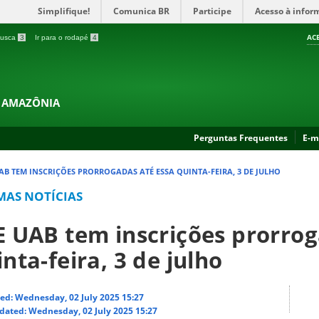
Simplifique!
Comunica BR
Participe
Acesso à infor
AC
 busca
3
Ir para o rodapé
4
A AMAZÔNIA
Perguntas Frequentes
E-m
AB TEM INSCRIÇÕES PRORROGADAS ATÉ ESSA QUINTA-FEIRA, 3 DE JULHO
MAS NOTÍCIAS
E UAB tem inscrições prorrog
nta-feira, 3 de julho
ed: Wednesday, 02 July 2025 15:27
dated: Wednesday, 02 July 2025 15:27