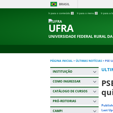
BRASIL
Ir para o conteúdo
1
Ir para o menu
2
Ir para a
UFRA
UNIVERSIDADE FEDERAL RURAL D
PÁGINA INICIAL
>
ÚLTIMAS NOTÍCIAS
>
PSE U
ULTI
INSTITUIÇÃO
PS
COMO INGRESSAR
qui
CATÁLOGO DE CURSOS
PRÓ-REITORIAS
Publish
Last Up
CAMPI