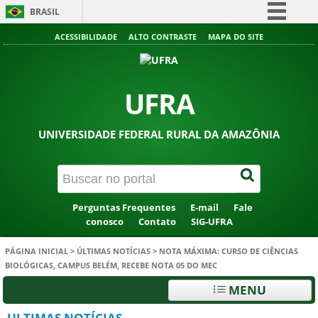
BRASIL
Simplifique!
ACESSIBILIDADE
ALTO CONTRASTE
MAPA DO SITE
Comunica BR
Participe
UFRA
Acesso à informação
Legislação
UNIVERSIDADE FEDERAL RURAL DA AMAZÔNIA
Canais
Perguntas Frequentes
E-mail
Fale
conosco
Contato
SIG-UFRA
PÁGINA INICIAL
>
ÚLTIMAS NOTÍCIAS
>
NOTA MÁXIMA: CURSO DE CIÊNCIAS
BIOLÓGICAS, CAMPUS BELÉM, RECEBE NOTA 05 DO MEC
MENU
ULTIMAS NOTÍCIAS