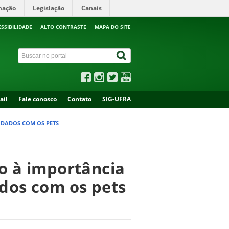
mação
Legislação
Canais
ESSIBILIDADE
ALTO CONTRASTE
MAPA DO SITE
ail
Fale conosco
Contato
SIG-UFRA
IDADOS COM OS PETS
to à importância
ados com os pets