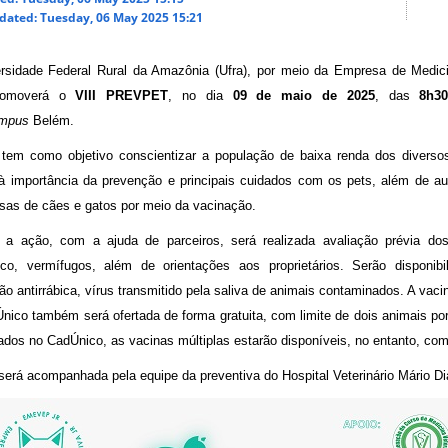
dated: Tuesday, 06 May 2025 15:21
rsidade Federal Rural da Amazônia (Ufra), por meio da Empresa de Medic
romoverá o
VIII PREVPET
, no dia
09 de maio de 2025
, das
8h3
mpus
Belém.
tem como objetivo conscientizar a população de baixa renda dos diversos
à importância da prevenção e principais cuidados com os pets, além de au
osas de cães e gatos por meio da vacinação.
 a ação, com a ajuda de parceiros, será realizada avaliação prévia d
ico, vermífugos, além de orientações aos proprietários. Serão disponib
ão antirrábica, vírus transmitido pela saliva de animais contaminados. A vaci
nico também será ofertada de forma gratuita, com limite de dois animais por
ados no CadÚnico, as vacinas múltiplas estarão disponíveis, no entanto, com
será acompanhada pela equipe da preventiva do Hospital Veterinário Mário Dia