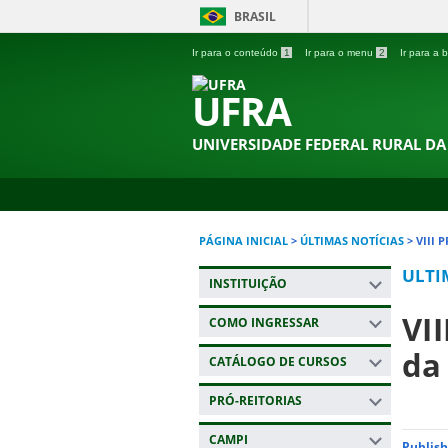
BRASIL
Ir para o conteúdo
1
Ir para o menu
2
Ir para a
UFRA
UNIVERSIDADE FEDERAL RURAL D
PÁGINA INICIAL
>
ÚLTIMAS NOTÍCIAS
>
VIII 
ULTI
INSTITUIÇÃO
VI
COMO INGRESSAR
da
CATÁLOGO DE CURSOS
PRÓ-REITORIAS
CAMPI
Publish