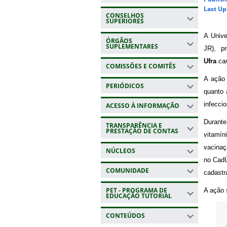
Last Up
CONSELHOS
SUPERIORES
A Unive
ÓRGÃOS
SUPLEMENTARES
JR), p
Ufra
ca
COMISSÕES E COMITÊS
A ação 
PERIÓDICOS
quanto 
infecci
ACESSO À INFORMAÇÃO
Durante
TRANSPARÊNCIA E
PRESTAÇÃO DE CONTAS
vitamín
vacinaç
NÚCLEOS
no CadÚ
COMUNIDADE
cadastr
PET - PROGRAMA DE
A ação 
EDUCAÇÃO TUTORIAL
CONTEÚDOS