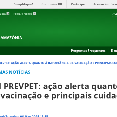
Simplifique!
Comunica BR
Participe
Acesso à infor
AC
 busca
3
Ir para o rodapé
4
A AMAZÔNIA
Perguntas Frequentes
E-m
PREVPET: AÇÃO ALERTA QUANTO À IMPORTÂNCIA DA VACINAÇÃO E PRINCIPAIS CU
MAS NOTÍCIAS
II PREVPET: ação alerta quan
 vacinação e principais cuid
ed: Tuesday, 06 May 2025 15:15