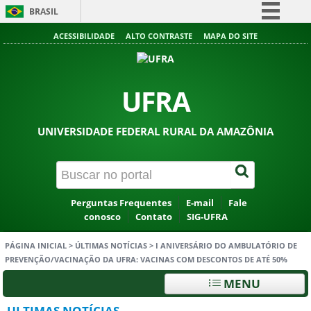
BRASIL
Simplifique!
ACESSIBILIDADE
ALTO CONTRASTE
MAPA DO SITE
Comunica BR
Participe
UFRA
Acesso à informação
Legislação
UNIVERSIDADE FEDERAL RURAL DA AMAZÔNIA
Canais
Perguntas Frequentes
E-mail
Fale
conosco
Contato
SIG-UFRA
PÁGINA INICIAL
>
ÚLTIMAS NOTÍCIAS
>
I ANIVERSÁRIO DO AMBULATÓRIO DE
PREVENÇÃO/VACINAÇÃO DA UFRA: VACINAS COM DESCONTOS DE ATÉ 50%
MENU
ULTIMAS NOTÍCIAS