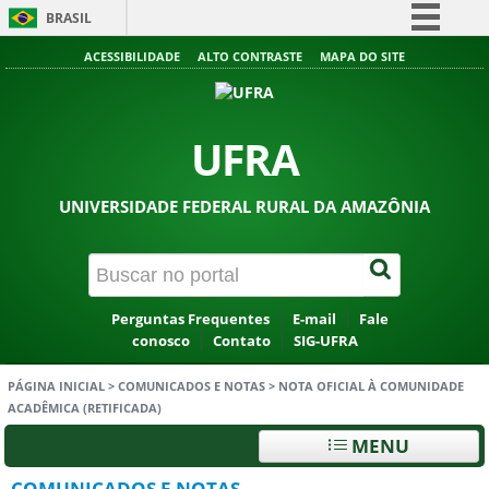
BRASIL
Simplifique!
ACESSIBILIDADE
ALTO CONTRASTE
MAPA DO SITE
Comunica BR
Participe
UFRA
Acesso à informação
Legislação
UNIVERSIDADE FEDERAL RURAL DA AMAZÔNIA
Canais
Perguntas Frequentes
E-mail
Fale
conosco
Contato
SIG-UFRA
PÁGINA INICIAL
>
COMUNICADOS E NOTAS
>
NOTA OFICIAL À COMUNIDADE
ACADÊMICA (RETIFICADA)
MENU
COMUNICADOS E NOTAS