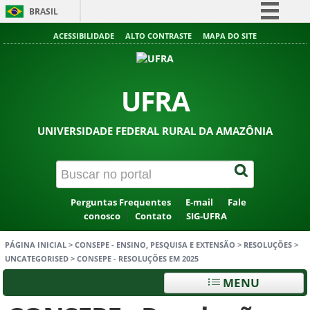
BRASIL
Simplifique!
ACESSIBILIDADE
ALTO CONTRASTE
MAPA DO SITE
Comunica BR
Participe
UFRA
Acesso à informação
Legislação
UNIVERSIDADE FEDERAL RURAL DA AMAZÔNIA
Canais
Perguntas Frequentes
E-mail
Fale
conosco
Contato
SIG-UFRA
PÁGINA INICIAL
>
CONSEPE - ENSINO, PESQUISA E EXTENSÃO
>
RESOLUÇÕES
>
UNCATEGORISED
>
CONSEPE - RESOLUÇÕES EM 2025
MENU