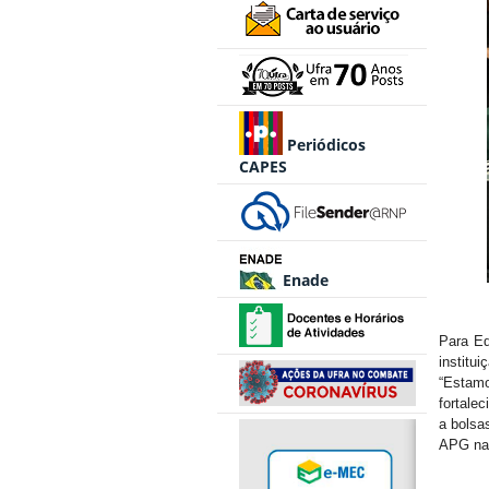
Periódicos
CAPES
Enade
Para Ed
institu
“Estamo
fortale
a bolsa
APG na 