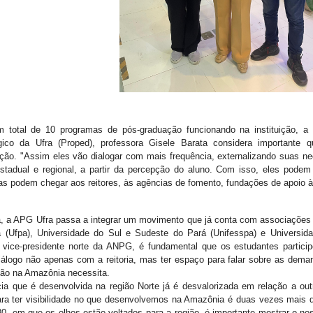
total de 10 programas de pós-graduação funcionando na instituição, a p
gico da Ufra (Proped), professora Gisele Barata considera importante
ção. "Assim eles vão dialogar com mais frequência, externalizando suas n
stadual e regional, a partir da percepção do aluno. Com isso, eles podem
as podem chegar aos reitores, às agências de fomento, fundações de apoio à 
, a APG Ufra passa a integrar um movimento que já conta com associações 
 (Ufpa), Universidade do Sul e Sudeste do Pará (Unifesspa) e Universi
 vice-presidente norte da ANPG, é fundamental que os estudantes partic
iálogo não apenas com a reitoria, mas ter espaço para falar sobre as dem
ão na Amazônia necessita.
cia que é desenvolvida na região Norte já é desvalorizada em relação a out
ara ter visibilidade no que desenvolvemos na Amazônia é duas vezes mais 
0, em que os olhos estão voltados para a região, é importante mostrar o n