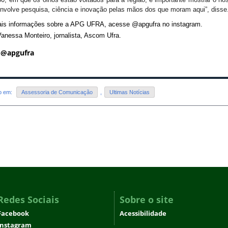
nvolve pesquisa, ciência e inovação pelas mãos dos que moram aqui”, disse
is informações sobre a APG UFRA, acesse @apgufra no instagram. 
Vanessa Monteiro, jornalista, Ascom Ufra.
 @apgufra
do em:
Assessoria de Comunicação
,
Ultimas Notícias
Redes Sociais
Sobre o site
Facebook
Acessibilidade
Instagram