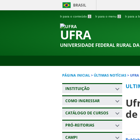
BRASIL
Ir para o conteúdo
1
Ir para o menu
2
Ir para a
UFRA
UNIVERSIDADE FEDERAL RURAL D
PÁGINA INICIAL
>
ÚLTIMAS NOTÍCIAS
>
UFRA
ULTI
INSTITUIÇÃO
Uf
COMO INGRESSAR
de
CATÁLOGO DE CURSOS
PRÓ-REITORIAS
CAMPI
Publish