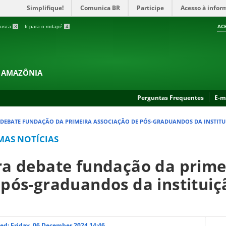
Simplifique!
Comunica BR
Participe
Acesso à infor
AC
 busca
3
Ir para o rodapé
4
A AMAZÔNIA
Perguntas Frequentes
E-m
 DEBATE FUNDAÇÃO DA PRIMEIRA ASSOCIAÇÃO DE PÓS-GRADUANDOS DA INSTIT
MAS NOTÍCIAS
ra debate fundação da prime
 pós-graduandos da instituiç
ed: Friday, 06 December 2024 14:46