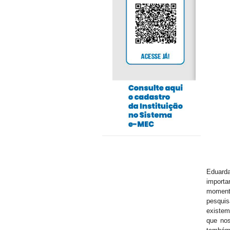
Eduarda
importa
momento
pesquis
existem
que nos