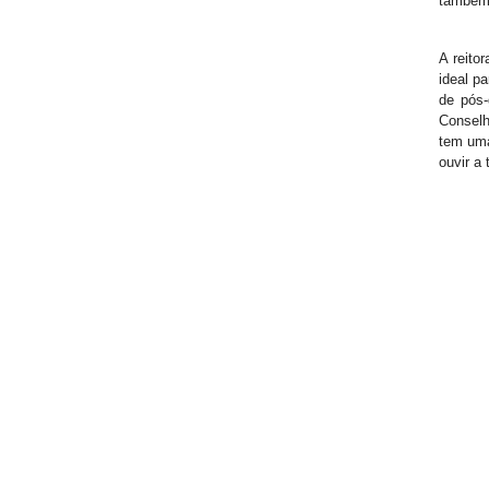
também”
A reito
ideal p
de pós
Conselh
tem uma
ouvir a 