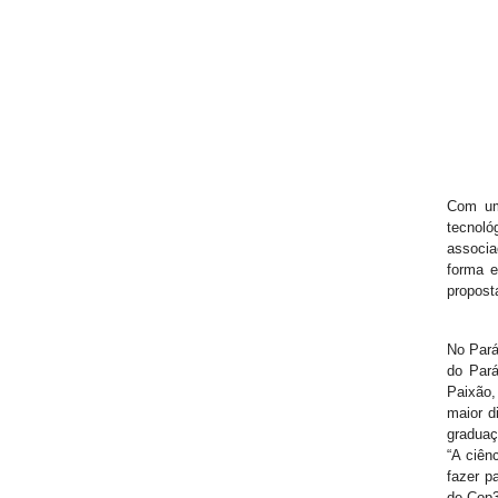
Com um 
tecnoló
associa
forma e
propost
No Pará
do Pará
Paixão,
maior d
graduaç
“A ciên
fazer p
de Cop3