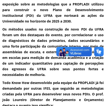
exposição sobre as metodologias que a PROPLADI utilizou
para construir o novo Plano de Desenvolvimento
Institucional (PDI) da UFRA que norteará as ações da
Universidade no horizonte de 2025 a 2030.
Os métodos usados na construção de novo PDI da UFRA
foram um dos destaques do evento, por correlacionar o uso
de diagnósticos de dados primários, dados secundários e
uma forte participação da comunidade interna, por meio de
assembleias de escuta, e externa por meio de diagnósticos
em escolas para medição de demanda acadêmica e a criação
de um indicador quantitativo para captação de percepções
dos egressos da UFRA sobre seus pontos fortes e
necessidades de melhoria.
Todo Know How desenvolvido pela equipe da PROPLADI já foi
demandado por outras IFES, que seguirão as metodologias
criadas pela UFRA para desenvolver seus novos PDIs. O prof.
João Loureiro (Diretor de Planejamento e Orçamento)
destaca o quanto isso significa: