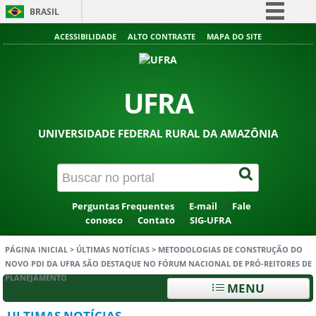
BRASIL
Simplifique!
ACESSIBILIDADE
ALTO CONTRASTE
MAPA DO SITE
Comunica BR
Participe
UFRA
Acesso à informação
Legislação
UNIVERSIDADE FEDERAL RURAL DA AMAZÔNIA
Canais
Perguntas Frequentes
E-mail
Fale
conosco
Contato
SIG-UFRA
PÁGINA INICIAL
>
ÚLTIMAS NOTÍCIAS
>
METODOLOGIAS DE CONSTRUÇÃO DO
NOVO PDI DA UFRA SÃO DESTAQUE NO FÓRUM NACIONAL DE PRÓ-REITORES DE
PLANEJAMENTO
MENU
ULTIMAS NOTÍCIAS