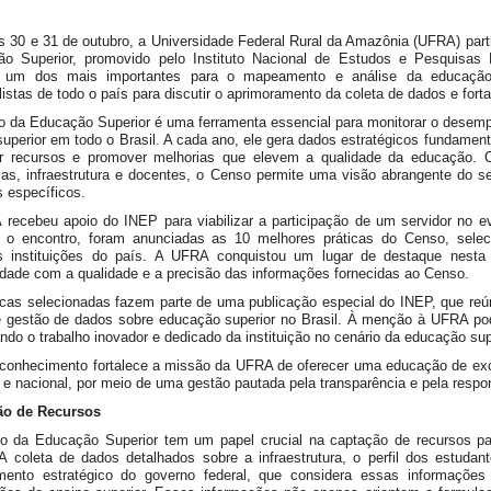
s 30 e 31 de outubro, a Universidade Federal Rural da Amazônia (UFRA) part
o Superior, promovido pelo Instituto Nacional de Estudos e Pesquisas E
, um dos mais importantes para o mapeamento e análise da educação su
listas de todo o país para discutir o aprimoramento da coleta de dados e forta
 da Educação Superior é uma ferramenta essencial para monitorar o desemp
superior em todo o Brasil. A cada ano, ele gera dados estratégicos fundame
uir recursos e promover melhorias que elevem a qualidade da educação. 
las, infraestrutura e docentes, o Censo permite uma visão abrangente do s
s específicos.
recebeu apoio do INEP para viabilizar a participação de um servidor no e
 o encontro, foram anunciadas as 10 melhores práticas do Censo, selec
as instituições do país. A UFRA conquistou um lugar de destaque nesta
idade com a qualidade e a precisão das informações fornecidas ao Censo.
icas selecionadas fazem parte de uma publicação especial do INEP, que reún
e gestão de dados sobre educação superior no Brasil. À menção à UFRA pod
ndo o trabalho inovador e dedicado da instituição no cenário da educação sup
conhecimento fortalece a missão da UFRA de oferecer uma educação de exce
l e nacional, por meio de uma gestão pautada pela transparência e pela respons
ão de Recursos
 da Educação Superior tem um papel crucial na captação de recursos para 
 coleta de dados detalhados sobre a infraestrutura, o perfil dos estudan
mento estratégico do governo federal, que considera essas informações