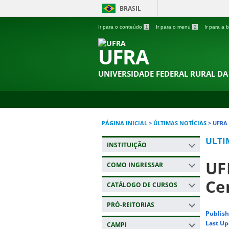
BRASIL
Ir para o conteúdo
1
Ir para o menu
2
Ir para a
UFRA
UNIVERSIDADE FEDERAL RURAL D
PÁGINA INICIAL
>
ÚLTIMAS NOTÍCIAS
>
UFRA
ULTI
INSTITUIÇÃO
UF
COMO INGRESSAR
Ce
CATÁLOGO DE CURSOS
PRÓ-REITORIAS
Publish
Last Up
CAMPI