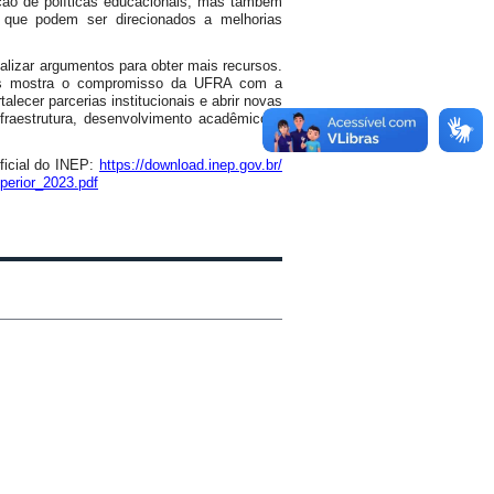
ação de políticas educacionais, mas também
s que podem ser direcionados a melhorias
izar argumentos para obter mais recursos.
icas mostra o compromisso da UFRA com a
alecer parcerias institucionais e abrir novas
nfraestrutura, desenvolvimento acadêmico e
ficial do INEP:
https://download.inep.gov.br/
perior_2023.pdf