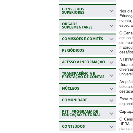
CONSELHOS
Nos dia
SUPERIORES
Educaçã
evento
ÓRGÃOS
especia
SUPLEMENTARES
O Censo
ensino 
COMISSÕES E COMITÊS
distrib
matrícu
PERIÓDICOS
desafio
A UFRA 
ACESSO À INFORMAÇÃO
Durante
divers
TRANSPARÊNCIA E
univers
PRESTAÇÃO DE CONTAS
As prát
coleta 
NÚCLEOS
destaca
Esse re
COMUNIDADE
regiona
PET - PROGRAMA DE
Captaç
EDUCAÇÃO TUTORIAL
O Censo
UFRA. A
CONTEÚDOS
planeja