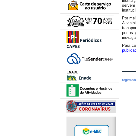
institu
servem 
instituc
Por mei
A visi
transpar
portas 
inovaçã
Periódicos
Para co
CAPES
publicac
Enade
registra