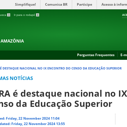
Simplifique!
Comunica BR
Participe
Acesso à infor
AC
 busca
3
Ir para o rodapé
4
A AMAZÔNIA
Perguntas Frequentes
E-m
 É DESTAQUE NACIONAL NO IX ENCONTRO DO CENSO DA EDUCAÇÃO SUPERIOR
MAS NOTÍCIAS
RA é destaque nacional no I
nso da Educação Superior
ed: Friday, 22 November 2024 11:04
dated: Friday, 22 November 2024 13:55