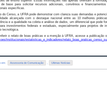
ições de ensino superior. Essas informações não apenas orientam a formul
de base para solicitar recursos adicionais, convênios e financiamento
ionais específicas.
o do Censo, a UFRA pode demonstrar com clareza suas demandas e potencial
bilidade alcançada com o destaque nacional entre as 10 melhores prát
ência e a qualidade na coleta e análise de dados, um diferencial que pode fort
para investimentos federais e estaduais, especialmente para projetos de i
o tecnológica.
nferir o relato de boas práticas e a menção à UFRA, acesse a publicação o
oes/institucionais/
estatisticas_e_indicadores/
relato_boas_praticas_censo_
su
do em:
Assessoria de Comunicação
,
Ultimas Notícias