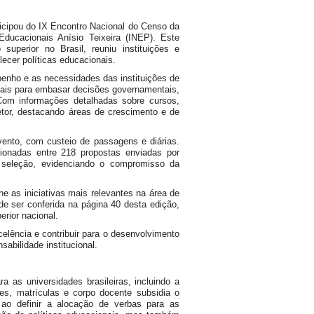
icipou do IX Encontro Nacional do Censo da
ducacionais Anísio Teixeira (INEP). Este
perior no Brasil, reuniu instituições e
lecer políticas educacionais.
enho e as necessidades das instituições de
ntais para embasar decisões governamentais,
Com informações detalhadas sobre cursos,
etor, destacando áreas de crescimento e de
vento, com custeio de passagens e diárias.
ionadas entre 218 propostas enviadas por
 seleção, evidenciando o compromisso da
e as iniciativas mais relevantes na área de
e ser conferida na página 40 desta edição,
erior nacional.
lência e contribuir para o desenvolvimento
abilidade institucional.
as universidades brasileiras, incluindo a
tes, matrículas e corpo docente subsidia o
 ao definir a alocação de verbas para as