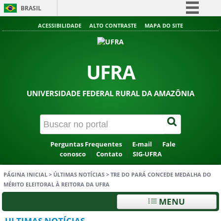
BRASIL
Simplifique!
ACESSIBILIDADE
ALTO CONTRASTE
MAPA DO SITE
Comunica BR
Participe
UFRA
Acesso à informação
Legislação
UNIVERSIDADE FEDERAL RURAL DA AMAZÔNIA
Canais
Perguntas Frequentes
E-mail
Fale
conosco
Contato
SIG-UFRA
PÁGINA INICIAL
>
ÚLTIMAS NOTÍCIAS
>
TRE DO PARÁ CONCEDE MEDALHA DO
MÉRITO ELEITORAL À REITORA DA UFRA
MENU
ULTIMAS NOTÍCIAS