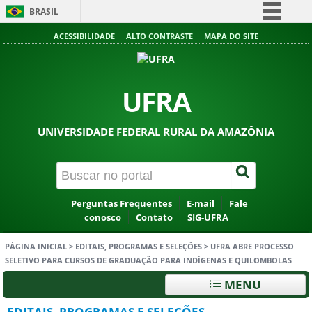
BRASIL
Simplifique!
ACESSIBILIDADE
ALTO CONTRASTE
MAPA DO SITE
Comunica BR
Participe
UFRA
Acesso à informação
Legislação
UNIVERSIDADE FEDERAL RURAL DA AMAZÔNIA
Canais
Perguntas Frequentes
E-mail
Fale
conosco
Contato
SIG-UFRA
PÁGINA INICIAL
>
EDITAIS, PROGRAMAS E SELEÇÕES
>
UFRA ABRE PROCESSO
SELETIVO PARA CURSOS DE GRADUAÇÃO PARA INDÍGENAS E QUILOMBOLAS
MENU
EDITAIS, PROGRAMAS E SELEÇÕES