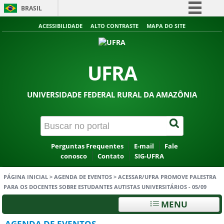
BRASIL
Simplifique!
ACESSIBILIDADE
ALTO CONTRASTE
MAPA DO SITE
Comunica BR
Participe
UFRA
Acesso à informação
Legislação
UNIVERSIDADE FEDERAL RURAL DA AMAZÔNIA
Canais
Perguntas Frequentes
E-mail
Fale
conosco
Contato
SIG-UFRA
PÁGINA INICIAL
>
AGENDA DE EVENTOS
>
ACESSAR/UFRA PROMOVE PALESTRA
PARA OS DOCENTES SOBRE ESTUDANTES AUTISTAS UNIVERSITÁRIOS - 05/09
MENU
AGENDA DE EVENTOS