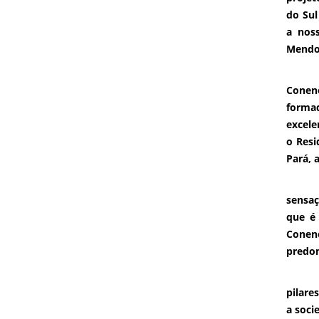
do Sul
a noss
Mendo
Para 
Coneno
forma
excele
o Resi
Pará, a
Já a 
sensaç
que é
Coneno
predom
De ac
pilare
a soci