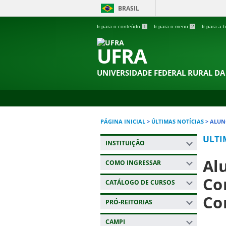
BRASIL
Ir para o conteúdo
1
Ir para o menu
2
Ir para a
UFRA
UNIVERSIDADE FEDERAL RURAL D
PÁGINA INICIAL
>
ÚLTIMAS NOTÍCIAS
>
ALUN
ULTI
INSTITUIÇÃO
Al
COMO INGRESSAR
Co
CATÁLOGO DE CURSOS
Co
PRÓ-REITORIAS
CAMPI