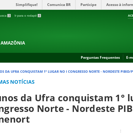
Simplifique!
Comunica BR
Participe
Acesso à infor
AC
 busca
3
Ir para o rodapé
4
A AMAZÔNIA
Perguntas Frequentes
E-m
OS DA UFRA CONQUISTAM 1° LUGAR NO I CONGRESSO NORTE - NORDESTE PIBID/
MAS NOTÍCIAS
unos da Ufra conquistam 1° l
ngresso Norte - Nordeste PIB
nenort