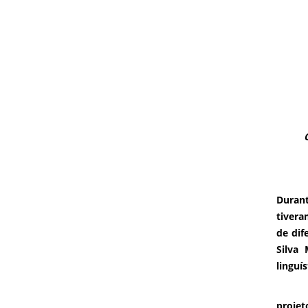
Durant
tivera
de dif
Silva 
linguí
“Leva
projet