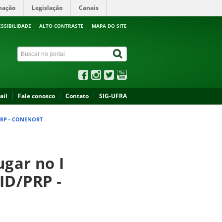
mação
Legislação
Canais
ESSIBILIDADE
ALTO CONTRASTE
MAPA DO SITE
ail
Fale conosco
Contato
SIG-UFRA
PRP - CONENORT
ugar no I
ID/PRP -