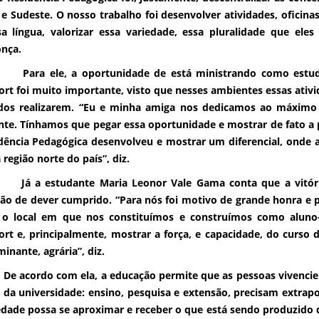
 e Sudeste. O nosso trabalho foi desenvolver atividades, oficin
a língua, valorizar essa variedade, essa pluralidade que eles
nça.
ele, a oportunidade de está ministrando como estuda
rt foi muito importante, visto que nesses ambientes essas ativi
dos realizarem. “Eu e minha amiga nos dedicamos ao máximo 
nte. Tínhamos que pegar essa oportunidade e mostrar de fato a 
dência Pedagógica desenvolveu e mostrar um diferencial, onde 
 região norte do país”, diz.
estudante Maria Leonor Vale Gama conta que a vitória ge
ão de dever cumprido. “Para nós foi motivo de grande honra e pr
 o local em que nos constituímos e construímos como alun
rt e, principalmente, mostrar a força, e capacidade, do curso 
inante, agrária”, diz.
ordo com ela, a educação permite que as pessoas vivenciem
s da universidade: ensino, pesquisa e extensão, precisam extrap
edade possa se aproximar e receber o que está sendo produzid