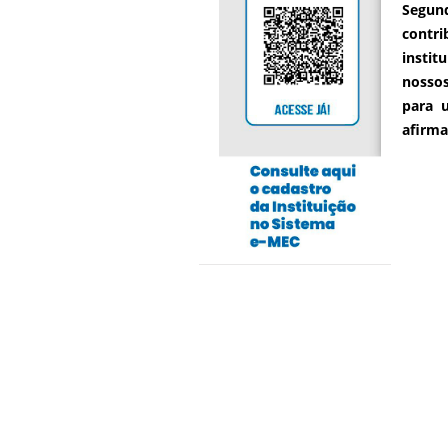
Segund
contri
instit
nossos
para u
afirma