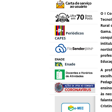
O I Co
Tecnol
Rural 
Gama,
Periódicos
conqui
CAPES
intitu
norti
profes
Educaç
Enade
A prof
escolh
Pedagó
ensino
às nec
falant
Cristin