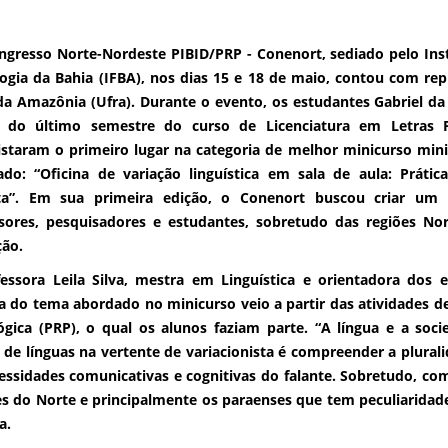
ngresso Norte-Nordeste PIBID/PRP - Conenort, sediado pelo Inst
ogia da Bahia (IFBA), nos dias 15 e 18 de maio, contou com re
da Amazônia (Ufra). Durante o evento, os estudantes Gabriel d
 do último semestre do curso de Licenciatura em Letras 
staram o primeiro lugar na categoria de melhor minicurso min
lado: “Oficina de variação linguística em sala de aula: Práti
sta”. Em sua primeira edição, o Conenort buscou criar um
sores, pesquisadores e estudantes, sobretudo das regiões No
ão.
essora Leila Silva, mestra em Linguística e orientadora dos
a do tema abordado no minicurso veio a partir das atividades 
gica (PRP), o qual os alunos faziam parte. “A língua e a soc
 de línguas na vertente de variacionista é compreender a plural
essidades comunicativas e cognitivas do falante. Sobretudo, c
es do Norte e principalmente os paraenses que tem peculiaridades
a.