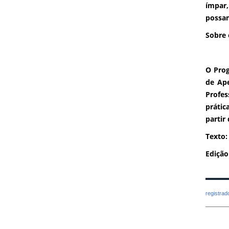
ímpar,
possam
Sobre 
O Prog
de Ape
Profes
prátic
partir
Texto:
Edição
registra