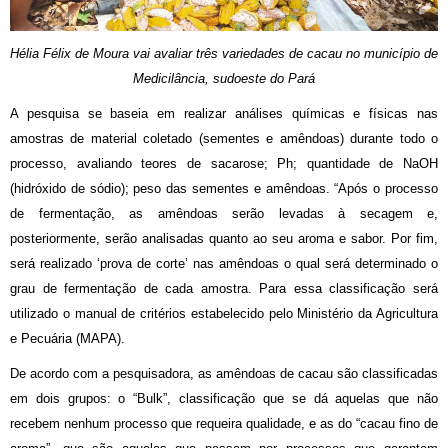
Hélia Félix de Moura vai avaliar três variedades de cacau no município de
Medicilância, sudoeste do Pará
A pesquisa se baseia em realizar análises químicas e físicas nas
amostras de material coletado (sementes e amêndoas) durante todo o
processo, avaliando teores de sacarose; Ph; quantidade de NaOH
(hidróxido de sódio); peso das sementes e amêndoas. “Após o processo
de fermentação, as amêndoas serão levadas à secagem e,
posteriormente, serão analisadas quanto ao seu aroma e sabor. Por fim,
será realizado ‘prova de corte’ nas amêndoas o qual será determinado o
grau de fermentação de cada amostra. Para essa classificação será
utilizado o manual de critérios estabelecido pelo Ministério da Agricultura
e Pecuária (MAPA).
De acordo com a pesquisadora, as amêndoas de cacau são classificadas
em dois grupos: o “Bulk”, classificação que se dá aquelas que não
recebem nenhum processo que requeira qualidade, e as do “cacau fino de