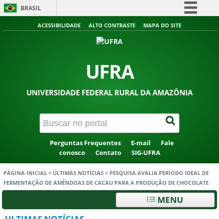
BRASIL
Simplifique!
ACESSIBILIDADE
ALTO CONTRASTE
MAPA DO SITE
Comunica BR
Participe
UFRA
Acesso à informação
Legislação
UNIVERSIDADE FEDERAL RURAL DA AMAZÔNIA
Canais
Perguntas Frequentes
E-mail
Fale
conosco
Contato
SIG-UFRA
PÁGINA INICIAL
>
ÚLTIMAS NOTÍCIAS
>
PESQUISA AVALIA PERÍODO IDEAL DE
FERMENTAÇÃO DE AMÊNDOAS DE CACAU PARA A PRODUÇÃO DE CHOCOLATE
MENU
ULTIMAS NOTÍCIAS