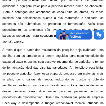
aroma”, que são aquelas que passam por processos que garantem
qualidade e agregam valor para a principal matéria prima do chocolate.
“Para a obtenção das amêndoas de cacau fino de aroma, os frutos
colhidos são selecionados quanto a sua maturação e sanidade, as
sementes são submetidas ao processo de fermentação. Após esse
procedimento, as amêndoas são levadas à secagem em estufas ou
barcaças protegidas, para secagem natural, originando o cacau fino de
aroma”, explica.
A meta é que a partir dos resultados da pesquisa seja elaborado uma
cartilha com os protocolos a serem seguidos para cada variedade de
cacau utilizada e, assim, seja possível recomendar ao agricultor o tempo
de fermentação ideal das distintas variedades. A intenção é possibilitar
ao pequeno agricultor fazer essa etapa do processo em materiais mais
simples, como caixas de isopor, reduzindo os custos e obtendo
resultados positivos com poucos investimentos. As amêndoas derivadas
desse processo serão direcionadas para as pequenas indústrias
produtoras de chocolate fino. Hélia Félix também faz parte da empresa
Cacauway e desempenha a função responsável técnica, atuando na