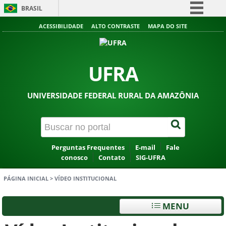
BRASIL
Simplifique!
ACESSIBILIDADE
ALTO CONTRASTE
MAPA DO SITE
Comunica BR
Participe
UFRA
Acesso à informação
Legislação
UNIVERSIDADE FEDERAL RURAL DA AMAZÔNIA
Canais
Perguntas Frequentes
E-mail
Fale
conosco
Contato
SIG-UFRA
PÁGINA INICIAL
>
VÍDEO INSTITUCIONAL
MENU