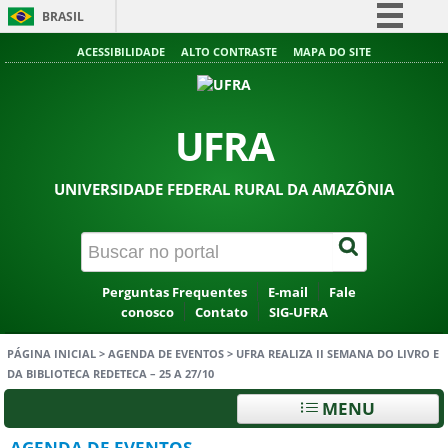
BRASIL
Simplifique!
ACESSIBILIDADE
ALTO CONTRASTE
MAPA DO SITE
Comunica BR
Participe
UFRA
Acesso à informação
Legislação
UNIVERSIDADE FEDERAL RURAL DA AMAZÔNIA
Canais
Perguntas Frequentes
E-mail
Fale
conosco
Contato
SIG-UFRA
PÁGINA INICIAL
>
AGENDA DE EVENTOS
>
UFRA REALIZA II SEMANA DO LIVRO E
DA BIBLIOTECA REDETECA – 25 A 27/10
MENU
AGENDA DE EVENTOS