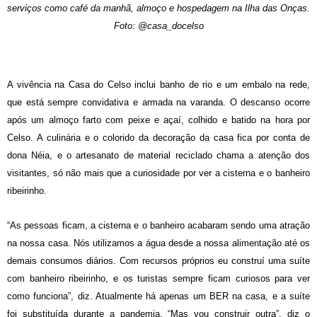
serviços como café da manhã, almoço e hospedagem na Ilha das Onças.
Foto: @casa_docelso
A vivência na Casa do Celso inclui banho de rio e um embalo na rede,
que está sempre convidativa e armada na varanda. O descanso ocorre
após um almoço farto com peixe e açaí, colhido e batido na hora por
Celso. A culinária e o colorido da decoração da casa fica por conta de
dona Néia, e o artesanato de material reciclado chama a atenção dos
visitantes, só não mais que a curiosidade por ver a cisterna e o banheiro
ribeirinho.
“As pessoas ficam, a cisterna e o banheiro acabaram sendo uma atração
na nossa casa. Nós utilizamos a água desde a nossa alimentação até os
demais consumos diários. Com recursos próprios eu construí uma suíte
com banheiro ribeirinho, e os turistas sempre ficam curiosos para ver
como funciona”, diz. Atualmente há apenas um BER na casa, e a suíte
foi substituída durante a pandemia. “Mas vou construir outra”, diz o