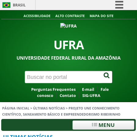
BRASIL
Simplifique!
ACESSIBILIDADE
ALTO CONTRASTE
MAPA DO SITE
Comunica BR
Participe
UFRA
Acesso à informação
Legislação
UNIVERSIDADE FEDERAL RURAL DA AMAZÔNIA
Canais
Perguntas Frequentes
E-mail
Fale
conosco
Contato
SIG-UFRA
PÁGINA INICIAL
>
ÚLTIMAS NOTÍCIAS
>
PROJETO UNE CONHECIMENTO
CIENTÍFICO, SANEAMENTO BÁSICO E EMPREENDEDORISMO RIBEIRINHO
MENU
ULTIMAS NOTÍCIAS