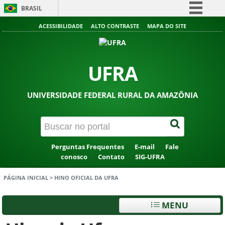
BRASIL
Simplifique!
ACESSIBILIDADE
ALTO CONTRASTE
MAPA DO SITE
Comunica BR
Participe
UFRA
Acesso à informação
Legislação
UNIVERSIDADE FEDERAL RURAL DA AMAZÔNIA
Canais
Perguntas Frequentes
E-mail
Fale
conosco
Contato
SIG-UFRA
PÁGINA INICIAL
>
HINO OFICIAL DA UFRA
MENU